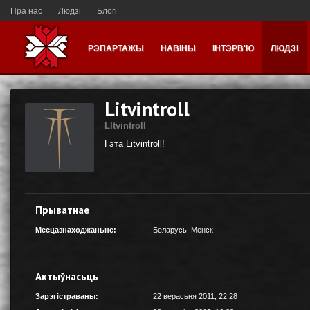
Пра нас
Людзі
Блогі
РЭПАРТАЖЫ
НАВІНЫ
ІНТЭРВ'Ю
ЛЮДЗІ
Litvintroll
LItvintroll
Гэта Litvintroll!
Прыватнае
Месцазнаходжаньне:
Беларусь
,
Менск
Актыўнасьць
Зарэгістраваны:
22 верасьня 2011, 22:28