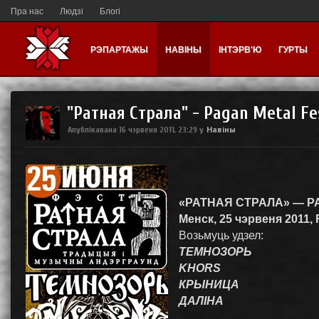
Пра нас
Людзі
Блогі
РЭПАРТАЖЫ
НАВІНЫ
ІНТЭРВ'Ю
ГУРТЫ
"Ратная Страла" - Pagan Metal Fe
Навіны
Апублікавана
16 чэрвеня 2011, 23:29
у
«РАТНАЯ СТРАЛА» — P
Менск, 25 чэрвеня 2011, 
Возьмуць удзел:
ТЕМНОЗОРЬ
KHORS
КРЫНИЦА
ДАЛІНА