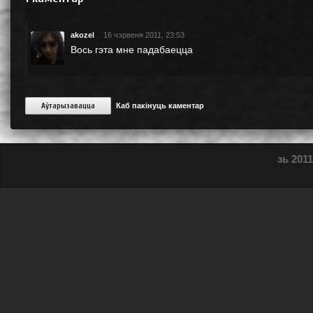
akozel
16 чэрвеня 2011, 23:53
Вось гэта мне падабаецца
Аўтарызавацца
Каб пакінуць каментар
зь 2011