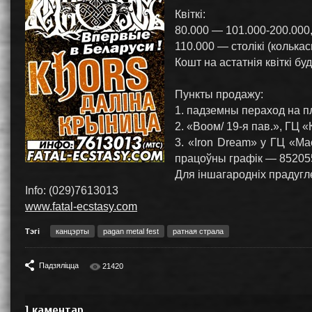
Квіткі:
80.000 — 101.000-200.000,
110.000 — столікі (колька
Кошт на астатнія квіткі б
Пункты продажу:
1. падземны пераход на п
2. «Bоом/ 19-я пав.», ГЦ 
3. «Iron Dream» у ГЦ «Ма
працоўны графік — 85205
Для іншагародніх прадугле
Info: (029)7613013
www.fatal-ecstasy.com
Тэгі
канцэрты
pagan metal fest
ратная страла
Падзяліцца
21420
1
каментар