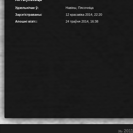
Удзельнічае ў:
Навіны
,
Пясочніца
Зарэгістраваны:
12 красавіка 2014, 22:20
Апошні візіт::
24 траўня 2014, 16:38
зь 2011