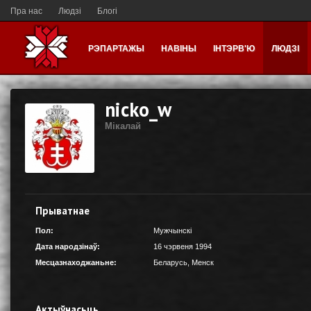
Пра нас
Людзі
Блогі
РЭПАРТАЖЫ
НАВІНЫ
ІНТЭРВ'Ю
ЛЮДЗІ
nicko_w
Мікалай
Прыватнае
Пол:
Мужчынскі
Дата народзінаў:
16 чэрвеня 1994
Месцазнаходжаньне:
Беларусь
,
Менск
Актыўнасьць