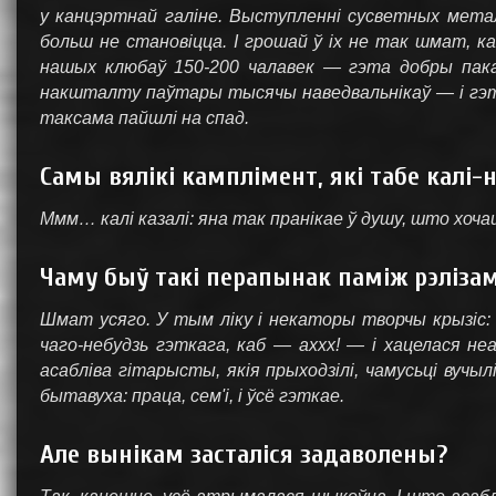
у канцэртнай галіне. Выступленні сусветных мета
больш не становіцца. І грошай ў іх не так шмат, 
нашых клюбаў 150-200 чалавек — гэта добры пак
накшталту паўтары тысячы наведвальнікаў — і гэта
таксама пайшлі на спад.
Самы вялікі камплімент, які табе калі-
Ммм… калі казалі: яна так пранікае ў душу, што хоча
Чаму быў такі перапынак паміж рэлізам
Шмат усяго. У тым ліку і некаторы творчы крызіс: 
чаго-небудзь гэткага, каб — аххх! — і хацелася н
асабліва гітарысты, якія прыходзілі, чамусьці вучылі
бытавуха: праца, сем'і, і ўсё гэткае.
Але вынікам засталіся задаволены?