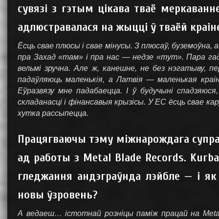
сувязі з гэтым цікава тваё меркаванне
адлюстравалася на жыцці ў тваёй краін
Ёсць свае плюсы і свае мінусы. З плюсаў, буземоўна, 
пра Захад «там» і пра нас — недзе «тут». Пара га
вельмі зручна. Але ж, канешне, не без нэгатыву, п
падаўляюць маленькія, а Латвія — маленькая краін
Еўразвязу мне падабаецца. І ў будучыні спадзяюся
складанасці і фінансавыя крызісы. У ЕС ёсць свае ка
хутка рассыпецца.
Працягваючы тэму міжнарождага супрац
ад работы з Metal Blade Records. Kur
гледжання андэграўнда лэйбле — і як 
новы ўзровень?
А ведаеш… істотнай розніцы паміж працай на Metal