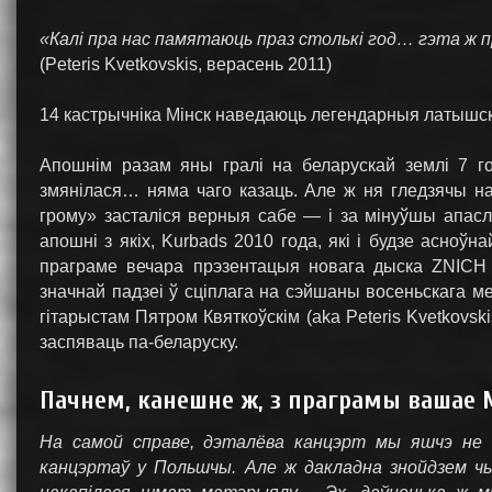
«Калі пра нас памятаюць праз столькі год… гэта ж 
(Peteris Kvetkovskis, верасень 2011)
14 кастрычніка Мінск наведаюць легендарныя латышс
Апошнім разам яны гралі на беларускай землі 7 год
змянілася… няма чаго казаць. Але ж ня гледзячы на
грому» засталіся верныя сабе — і за мінуўшы апасл
апошні з якіх, Kurbads 2010 года, які і будзе асноўн
праграме вечара прэзентацыя новага дыска ZNICH «
значнай падзеі ў сціплага на сэйшаны восеньскага ме
гітарыстам Пятром Квяткоўскім (aka Peteris Kvetkovsk
заспяваць па-беларуску.
Пачнем, канешне ж, з праграмы вашае 
На самой справе, дэталёва канцэрт мы яшчэ не з
канцэртаў у Польшчы. Але ж дакладна знойдзем чы