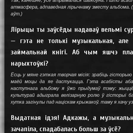
Так, канешне, усё атрымалася шыкоўна. І што асаб
атмасфера, адпаведная лірычнаму зместу альбома. 
аўт.)
Лірыцы ты заўсёды надаваў вельмі сур
— гэта не толькі музыкальная, але
займальнай кнігі. Аб чым яшчэ пла
нарыхтоўкі?
Ёсць у мяне гэткая творчая місія: зрабіць гісторы
маёй моцы да яе дастукацца. Гэта асабісты абав
наступнага альбому я ўжо прыдумаў тэму: жыццё
культурай адыграла велізарную ролю ў гісторыі б
хутка загінулы пад націскам крыжакоў. таму я хачу
Выдатная ідэя! Адкажы, а музыкальн
зачапіла, спадабалась больш за ўсё?