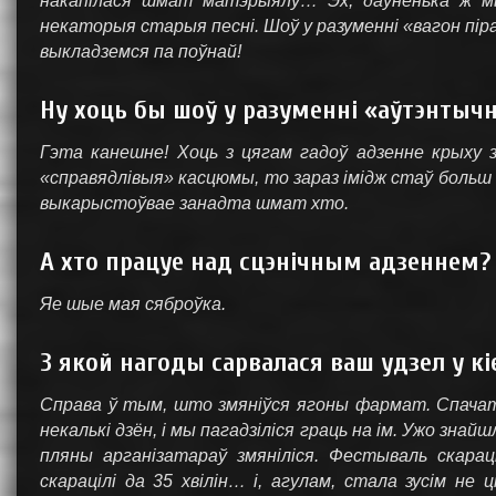
накапілася шмат матэрыялу… Эх, даўненька ж мы 
некаторыя старыя песні. Шоў у разуменні «вагон піра
выкладземся па поўнай!
Ну хоць бы шоў у разуменні «аўтэнты
Гэта канешне! Хоць з цягам гадоў адзенне крыху з
«справядлівыя» касцюмы, то зараз імідж стаў больш
выкарыстоўвае занадта шмат хто.
А хто працуе над сцэнічным адзеннем?
Яе шые мая сяброўка.
З якой нагоды сарвалася ваш удзел у кі
Справа ў тым, што змяніўся ягоны фармат. Спача
некалькі дзён, і мы пагадзіліся граць на ім. Ужо зна
пляны арганізатараў змяніліся. Фестываль скара
скарацілі да 35 хвілін… і, агулам, стала зусім не 