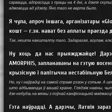
сарвацца, адпрасіцца з працы на 4 дні, а дзеля скупы
адмовіцца ад удзелу. Яно таго не варта было.
Я чула, апроч іншага, арганізатары «G
кошт — г.зн. нават без аплаты праезда 
Так, нешта накшталту таго. Задарагая, агулам, клю
Ну хоць да нас прыяжджайце! Дарэч
AMORPHIS, запланаваны на гэтую восень
крызісную і палітычна нестабільную Бе
Не, ну і наўрадці на самой справе рэзон у гэтым. 
што адбываецца ў вашай краіне. Глядзім навіны, ч
дзе-небудзь на мяжы з поўнай канфіскацыяй маёмасці
Гэта наўрадці. А дарэчы, Латвія зара