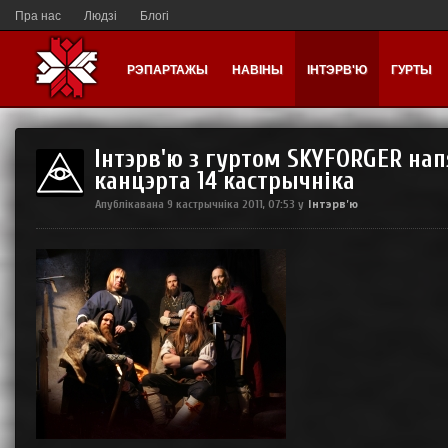
Пра нас
Людзі
Блогі
РЭПАРТАЖЫ
НАВІНЫ
ІНТЭРВ'Ю
ГУРТЫ
Інтэрв'ю з гуртом SKYFORGER на
канцэрта 14 кастрычніка
Інтэрв'ю
Апублікавана
9 кастрычніка 2011, 07:53
у