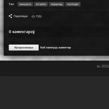
Тэгі
канцэрты
інтэрв'ю
пераклад
skyforger
Падзяліцца
7151
0
каментароў
Аўтарызавацца
Каб пакінуць каментар
зь 2011