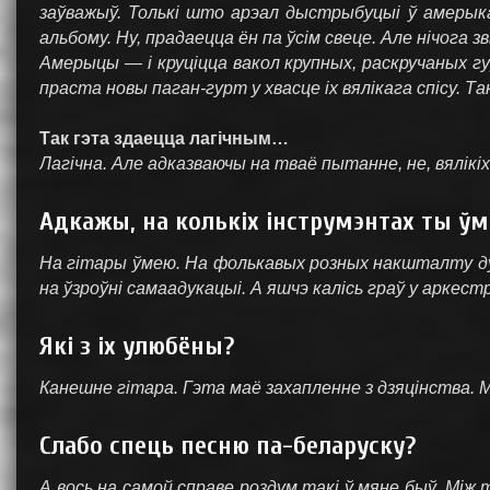
заўважыў. Толькі што арэал дыстрыбуцыі ў амерык
альбому. Ну, прадаецца ён па ўсім свеце. Але нічога
Амерыцы — і круціцца вакол крупных, раскручан
праста новы паган-гурт у хвасце іх вялікага спісу. Так
Так гэта здаецца лагічным…
Лагічна. Але адказваючы на тваё пытанне, не, вялікі
Адкажы, на колькіх інструмэнтах ты ў
На гітары ўмею. На фолькавых розных накшталту дуд
на ўзроўні самаадукацыі. А яшчэ калісь граў у аркест
Які з іх улюбёны?
Канешне гітара. Гэта маё захапленне з дзяцінства. М
Слабо спець песню па-беларуску?
А вось на самой справе роздум такі ў мяне быў. Між 