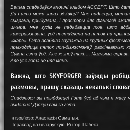
Вельмі спадабаўся апошні альбом ACCEPT. Што даты
Да і што можа зараз здзівіць? Мне падаецца, метал
сыграна, прыдумана, і прасторы для фантазіі амаль
шчыра, мне зусім не падабаецца тое, што адбы
камерцызавана, усё пастаўлена на паток па прынцы
«жарэ». Гэта асабліва заўважна на крупных фестыва
прыходзіцца пяток поп-бізнэсмэнаў, разлічваючых 
Сумна гэта ўсё. Але ж зноў-такі…. Магчыма справа 
Але ўсё гэта не для мяне.
Важна, што SKYFORGER заўжды робіц
размовы, прашу сказаць некалькі слова
Спадзяюся вы прыйдзеце! Гэта ўсё аб чым я магу м
выдатна! Дзякуй вам за гэта.
Інтэрв'юэр: Анастасія Саматыя.
Пераклад на беларускую: Рыгор Шабека.