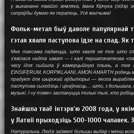
у выкананні твайго земляка, Івана Кірчука (лідэр
сапраўды думаю яе перапець. Усё магчыма!
Фольк-метал быў даволе папулярнай тэ
гэтая хваля паступова ідзе на спад. Як 
Мне таксама падаецца, што хваля не тое што спа
з'явілася надта шмат — і калі першапачаткова «паг
часу ідэя сыйшла ў камерцыйную плынь, а тое
EINSIFERUM, KORPIKLAANI, AMON AMARTH робяць муз
прадукт для шырокай аўдыторыі — якога вырабляюць
паступова сыходзіць і цікаўнасць… што, з большага,
музыкі. І «у тэме» застануцца толькі тыя, хто робіц
Знайшла тваё інтэрв'ю 2008 года, у як
у Латвіі прыходзіць 500-1000 чалавек. 
Натуральна. Людзі займелі большы выбар і менш воль