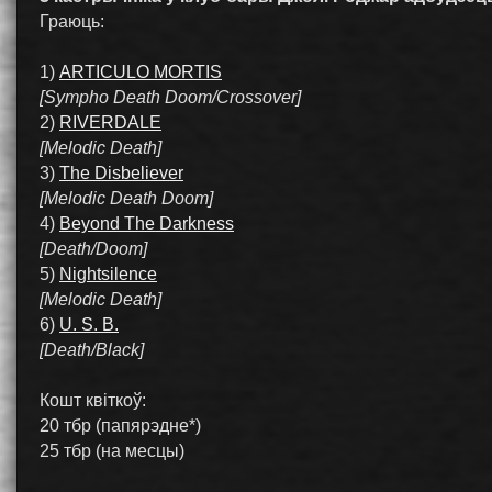
Граюць:
1)
ARTICULO MORTIS
[Sympho Death Doom/Crossover]
2)
RIVERDALE
[Melodic Death]
3)
The Disbeliever
[Melodic Death Doom]
4)
Beyond The Darkness
[Death/Doom]
5)
Nightsilence
[Melodic Death]
6)
U. S. B.
[Death/Black]
Кошт квіткоў:
20 тбр (папярэдне*)
25 тбр (на месцы)