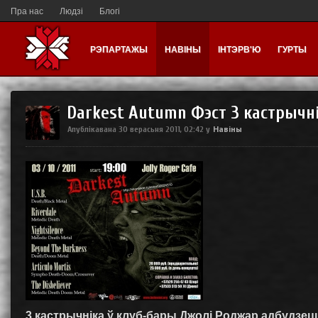
Пра нас
Людзі
Блогі
РЭПАРТАЖЫ
НАВІНЫ
ІНТЭРВ'Ю
ГУРТЫ
Darkest Autumn Фэст 3 кастрычн
Навіны
Апублікавана
30 верасьня 2011, 02:42
у
3 кастрычніка ў клуб-бары Джолі Роджар адбудз