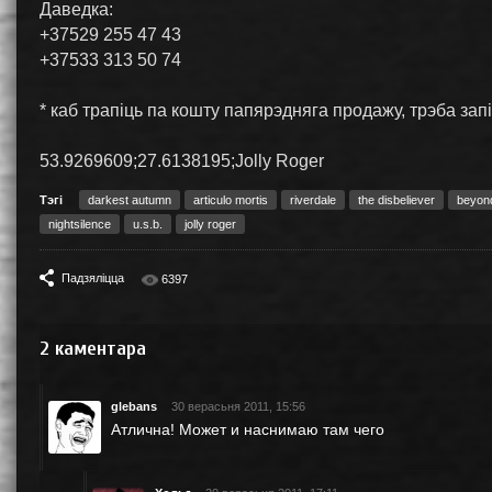
Даведка:
+37529 255 47 43
+37533 313 50 74
* каб трапіць па кошту папярэдняга продажу, трэба зап
53.9269609;27.6138195;Jolly Roger
Тэгі
darkest autumn
articulo mortis
riverdale
the disbeliever
beyon
nightsilence
u.s.b.
jolly roger
Падзяліцца
6397
2
каментара
glebans
30 верасьня 2011, 15:56
Атлична! Может и наснимаю там чего