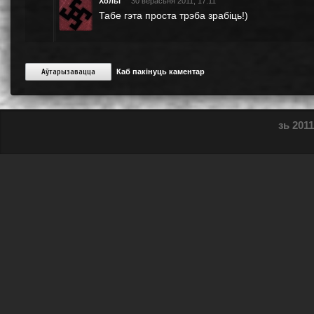
Хольг
30 верасьня 2011, 17:11
Табе гэта проста трэба зрабіць!)
Аўтарызавацца
Каб пакінуць каментар
зь 2011