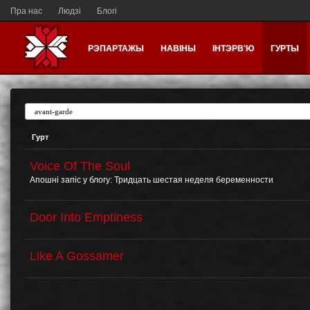
Пра нас
Людзі
Блогі
РЭПАРТАЖЫ
НАВІНЫ
ІНТЭРВ'Ю
ГУРТЫ
Гурт
Voice Of The Soul
Апошні запіс у блогу:
Тридцать шестая неделя беременности
Door Into Emptiness
Like A Gossamer