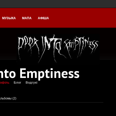
МУЗЫКА
МАПА
АФІША
nto Emptiness
офіль
Блог
Водгукі
льбомы (2)