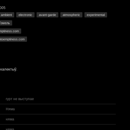
005
ambient
electronic
avant-garde
atmospheric
experimental
Гомель
emptiness.com
ntoemptiness.com
калектыў.
гурт не выступае
Няма
няма
няма