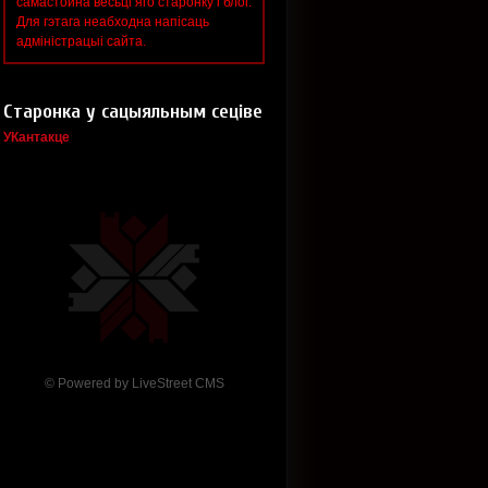
самастойна весьці яго старонку і блог.
Для гэтага неабходна напісаць
адміністрацыі сайта.
Старонка у сацыяльным сеціве
УКантакце
© Powered by
LiveStreet CMS