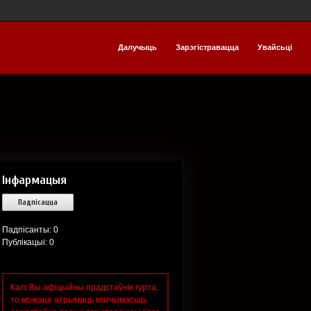
Далучыць
Зарэгістравацца
Увайсьці
Інфармацыя
Падпісацца
Падпісанты:
0
Публікацыі: 0
Калі Вы афіцыйны прадстаўнік гурта,
то можаце атрымаць магчымасьць