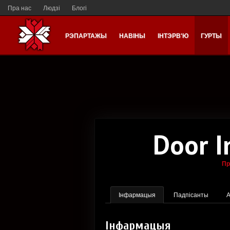
Пра нас
Людзі
Блогі
РЭПАРТАЖЫ
НАВІНЫ
ІНТЭРВ'Ю
ГУРТЫ
Door I
Пр
Інфармацыя
Падпісанты
А
Інфармацыя