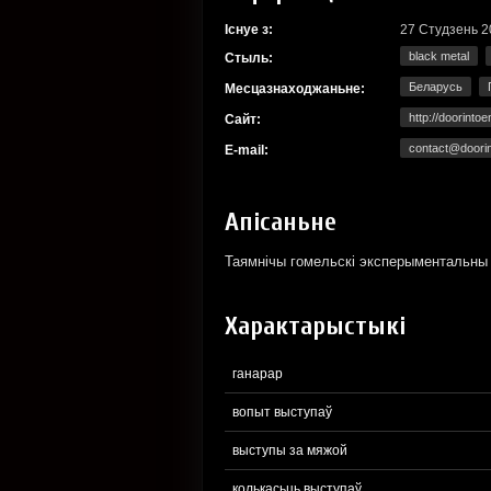
Існуе з:
27 Студзень 2
black metal
Стыль:
Беларусь
Месцазнаходжаньне:
http://doorinto
Сайт:
contact@doori
E-mail:
Апісаньне
Таямнiчы гомельскi эксперыментальны 
Характарыстыкі
ганарар
вопыт выступаў
выступы за мяжой
колькасьць выступаў