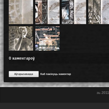
0
каментароў
Аўтарызавацца
Каб пакінуць каментар
зь 2011