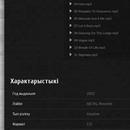
04-Hurt.mp3
05-Requiem To Innocence.mp3
06-Messiah Isnt It Me.mp3
07-Let It Burn.mp3
08-Dancing On The Ledge.mp3
09-Vogue.mp3
10-Breath Of Life.mp3
11-Stigmata.mp3
Характарыстыкі
Год выданьня
2002
Лэйбл
METAL Records
Тып рэлізу
Альбом
Фармат
CD