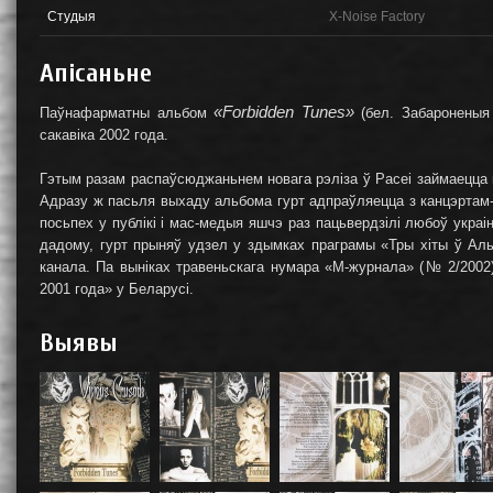
Студыя
X-Noise Factory
Апісаньне
«Forbidden Tunes»
Паўнафарматны альбом
(бел. Забароненыя
сакавіка 2002 года.
Гэтым разам распаўсюджаньнем новага рэліза ў Расеі займаецца
Адразу ж пасьля выхаду альбома гурт адпраўляецца з канцэртам
посьпех у публікі і мас-медыя яшчэ раз пацьвердзілі любоў украін
дадому, гурт прыняў удзел у здымках праграмы «Тры хіты ў Аль
канала. Па выніках травеньскага нумара «М-журнала» (№ 2/2002
2001 года» у Беларусі.
Выявы