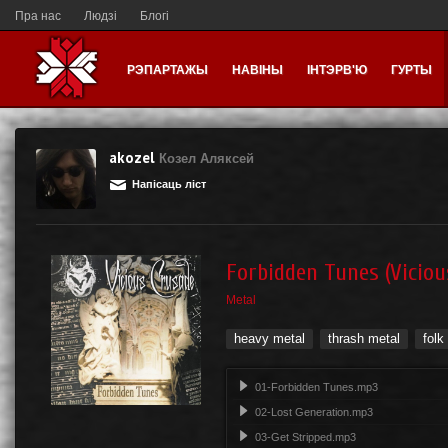
Пра нас
Людзі
Блогі
РЭПАРТАЖЫ
НАВІНЫ
ІНТЭРВ'Ю
ГУРТЫ
akozel
Козел Аляксей
Напісаць ліст
Forbidden Tunes (Viciou
Metal
heavy metal
thrash metal
folk
01-Forbidden Tunes.mp3
02-Lost Generation.mp3
03-Get Stripped.mp3