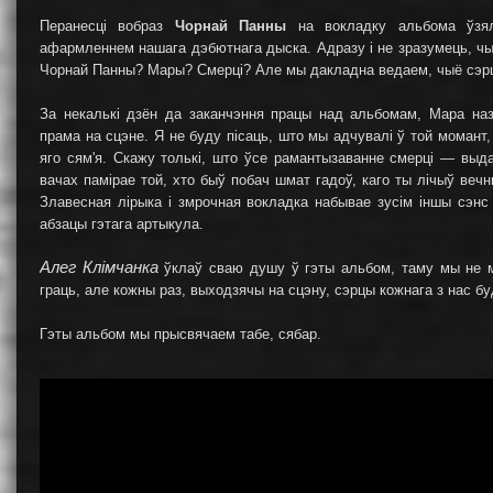
Перанесці вобраз
Чорнай Панны
на вокладку альбома ўзял
афармленнем нашага дэбютнага дыска. Адразу і не зразумець, чый
Чорнай Панны? Мары? Смерці? Але мы дакладна ведаем, чыё сэр
За некалькі дзён да заканчэння працы над альбомам, Мара наз
прама на сцэне. Я не буду пісаць, што мы адчувалі ў той момант
яго сям'я. Скажу толькі, што ўсе рамантызаванне смерці — выда
вачах памірае той, хто быў побач шмат гадоў, каго ты лічыў веч
Злавесная лірыка і змрочная вокладка набывае зусім іншы сэнс
абзацы гэтага артыкула.
Алег Клімчанка
ўклаў сваю душу ў гэты альбом, таму мы не 
граць, але кожны раз, выходзячы на сцэну, сэрцы кожнага з нас б
Гэты альбом мы прысвячаем табе, сябар.