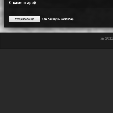
0
каментароў
Аўтарызавацца
Каб пакінуць каментар
зь 2011