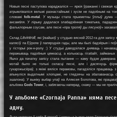
Новыя песні паступова нараджаліся — яркія ўражанні і свежая к
атрымліваліся вельмі разнастайнымі і зусім не падобнымі на т
словамі
folk-metal
. У музыцы стала прыкметны ўплыў дума — а
ансамбля. У лірыку дадалася злабадзённая тэматыка, пададзен
фальклорным соусам, але песні «пра троляў ды лясуноў» захавал
Litvintroll
Склад
, які ўвайшоў у студыю вясной 2012-га для запісу
калясіў па Еўропе ў папярэднія гады, але мы былі бадзёрыя і по
у гісторыі рок-н-ролу :) У студыі даводзілася дняваць і нача
перажываць падобныя цяжкасці, а колькасць гігабайт, займаных 
Яшчэ да пачатку запісу стала пытанне — каму будзе даверана 
мэтай было не толькі скласці песні, але і дасягнуць фірм
гукарэжысёраў, з якімі вяліся перамовы, пагадзіліся працаваць
апынуліся выдатнымі хлопцамі, не гледзячы на збалаванасць с
эшалона). У выніку выбар упаў на Аляксея Болотова, які працава
альбома
Gods Tower
, і, забягаючы наперад, скажу — мы не праліч
У альбоме «Czornaja Panna» няма пес
адну.
Дыск уключае ў сябе 8 трэкаў, і кожны з іх мае сваю ўласную гіст