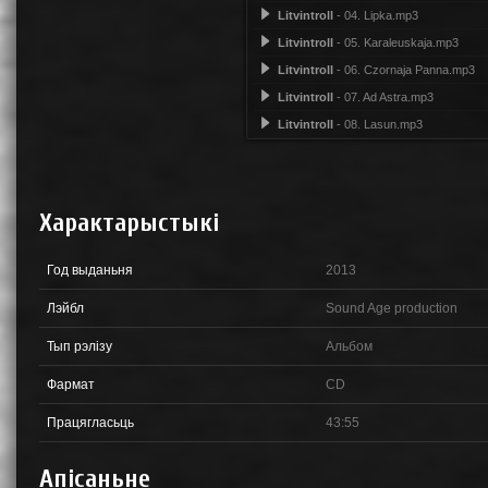
Litvintroll
- 04. Lipka.mp3
Litvintroll
- 05. Karaleuskaja.mp3
Litvintroll
- 06. Czornaja Panna.mp3
Litvintroll
- 07. Ad Astra.mp3
Litvintroll
- 08. Lasun.mp3
Характарыстыкі
Год выданьня
2013
Лэйбл
Sound Age production
Тып рэлізу
Альбом
Фармат
CD
Працягласьць
43:55
Апісаньне