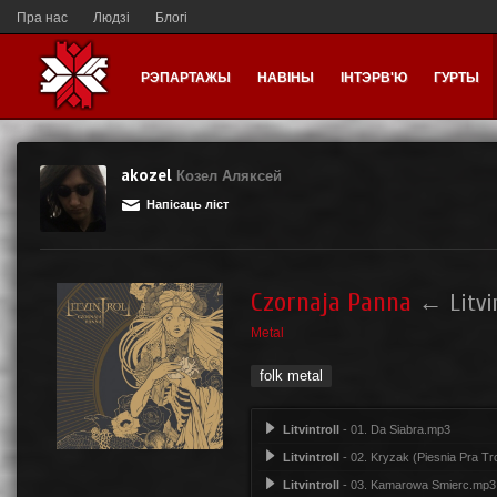
Пра нас
Людзі
Блогі
РЭПАРТАЖЫ
НАВІНЫ
ІНТЭРВ'Ю
ГУРТЫ
akozel
Козел Аляксей
Напісаць ліст
Czornaja Panna
←
Litvi
Metal
folk metal
Litvintroll
- 01. Da Siabra.mp3
Litvintroll
- 02. Kryzak (Piesnia Pra Tr
Litvintroll
- 03. Kamarowa Smierc.mp3