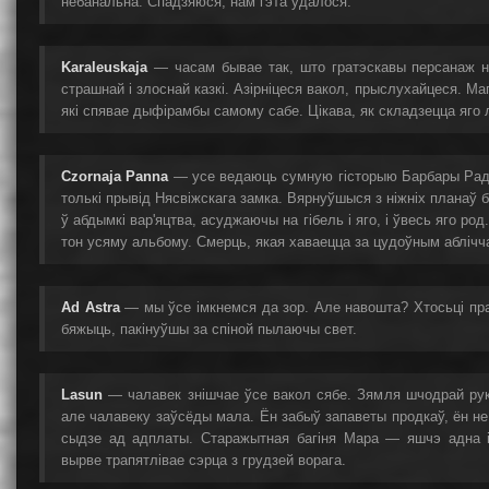
небанальна. Спадзяюся, нам гэта ўдалося.
Karaleuskaja
— часам бывае так, што гратэскавы персанаж ні
страшнай і злоснай казкі. Азірніцеся вакол, прыслухайцеся. Ма
які спявае дыфірамбы самому сабе. Цікава, як складзецца яго
Czornaja Panna
— усе ведаюць сумную гісторыю Барбары Радз
толькі прывід Нясвіжскага замка. Вярнуўшыся з ніжніх планаў 
ў абдымкі вар'яцтва, асуджаючы на гібель і яго, і ўвесь яго ро
тон усяму альбому. Смерць, якая хаваецца за цудоўным аблічч
Ad Astra
— мы ўсе імкнемся да зор. Але навошта? Хтосьці пра
бяжыць, пакінуўшы за спіной пылаючы свет.
Lasun
— чалавек знішчае ўсе вакол сябе. Зямля шчодрай руко
але чалавеку заўсёды мала. Ён забыў запаветы продкаў, ён не 
сыдзе ад адплаты. Старажытная багіня Мара — яшчэ адна іп
вырве трапятлівае сэрца з грудзей ворага.