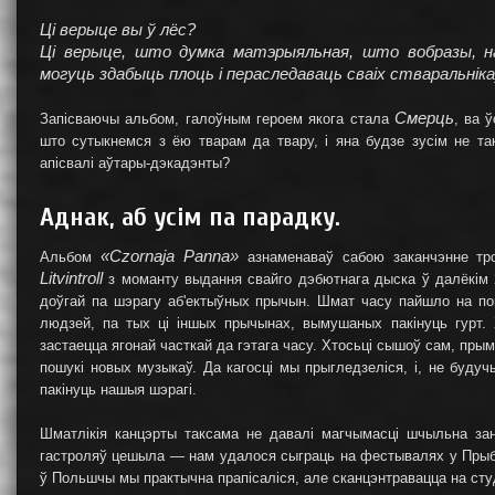
Ці верыце вы ў лёс?
Ці верыце, што думка матэрыяльная, што вобразы, н
могуць здабыць плоць і пераследаваць сваіх стваральнік
Смерць
Запісваючы альбом, галоўным героем якога стала
, ва 
што сутыкнемся з ёю тварам да твару, і яна будзе зусім не та
апісвалі аўтары-дэкадэнты?
Аднак, аб усім па парадку.
«Czornaja Panna»
Альбом
азнаменаваў сабою заканчэнне тро
Litvintroll
з моманту выдання свайго дэбютнага дыска ў далёкім 2
доўгай па шэрагу аб'ектыўных прычын. Шмат часу пайшло на пош
людзей, па тых ці іншых прычынах, вымушаных пакінуць гурт. Х
застаецца ягонай часткай да гэтага часу. Хтосьці сышоў сам, прым
пошукі новых музыкаў. Да кагосці мы прыгледзеліся, і, не буду
пакінуць нашыя шэрагі.
Шматлікія канцэрты таксама не давалі магчымасці шчыльна за
гастроляў цешыла — нам удалося сыграць на фестывалях у Прыбал
ў Польшчы мы практычна прапісаліся, але сканцэнтравацца на ст