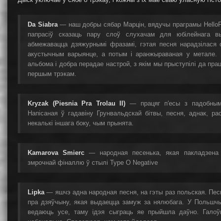
Da Siabra
— наш добры сябар Марцін, вядучы праграмы HelloFo
папрасіў сказаць пару слоў слухачам для юбілейнага в
абмежавацца дзяжурнымі фразамі, гэтая песня нарадзілася 
акустычным варыянце, а потым і аранжыраваная у метале. 
альбома і добра перадае настрой, з якім мы прыступілі да пра
першым трэкам.
Kryzak (Piesnia Pra Trolau II)
— працяг п'есы з падобным 
Напісаная ў гадавіну Грунвальдскай бітвы, песня, аднак, ра
некалькі іншага боку, чым прынята.
Kamarova Smierc
— народная песенька, якая пакладзена
змрочнай фіналлю ў стылі Type O Negative
Lipka
— яшчэ адна народная песня, на гэты раз польская. Пес
пра дзяўчыну, якая выдаецца замуж за нялюбага. У Польшчы, д
ведаюць усе, таму ідэя сыграць яе прыйшла даўно. Галоў