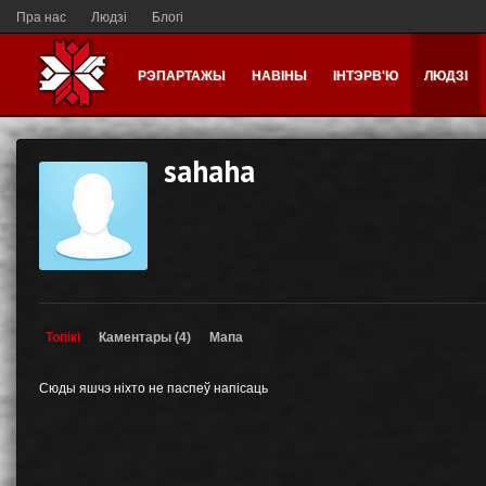
Пра нас
Людзі
Блогі
РЭПАРТАЖЫ
НАВІНЫ
ІНТЭРВ'Ю
ЛЮДЗІ
sahaha
Топікі
Каментары (4)
Мапа
Сюды яшчэ ніхто не паспеў напісаць