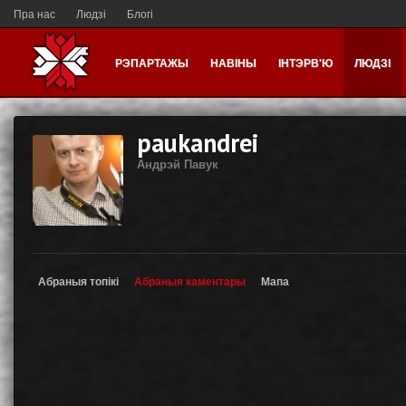
Пра нас
Людзі
Блогі
РЭПАРТАЖЫ
НАВІНЫ
ІНТЭРВ'Ю
ЛЮДЗІ
paukandrei
Андрэй Павук
Абраныя топікі
Абраныя каментары
Мапа