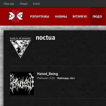
Пра нас
Людзі
Блогі
РЭПАРТАЖЫ
НАВІНЫ
ІНТЭРВ'Ю
ЛЮДЗІ
noctua
Hated_Being
Рэйтынг: 0.51
Напісаць ліст