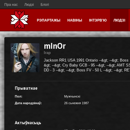
Пра нас
Людзі
Блогі
РЭПАРТАЖЫ
НАВІНЫ
ІНТЭРВ'Ю
ЛЮДЗІ
mInOr
Iгар
Jackson RR1 USA 1991 Ontario --&gt; --&gt; Boss 
&gt; --&gt; Cry Baby GCB - 95 --&gt; --&gt; AMT SS
DD - 3 --&gt; --&gt; Boss FV - 50 L --&gt; --&gt; 
Прыватнае
Пол:
Мужчынскі
Дата народзінаў:
26 сьнежня 1987
Актыўнасьць