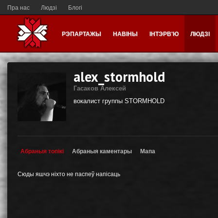
Пра нас
Людзі
Блогі
РЭПАРТАЖЫ
НАВІНЫ
ІНТЭРВ'Ю
ЛЮДЗІ
alex_stormhold
Гасаков Алексей
вокалист группы STORMHOLD
Абраныя топікі
Абраныя каментары
Мапа
Сюды яшчэ ніхто не паспеў напісаць