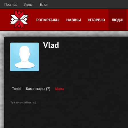
Пра нас
Людзі
Блогі
РЭПАРТАЖЫ
НАВІНЫ
ІНТЭРВ'Ю
ЛЮДЗІ
Vlad
Топікі
Каментары (7)
Мапа
Тут няма аб'ектаў