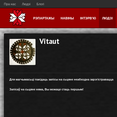
Пра нас
Людзі
Блогі
РЭПАРТАЖЫ
НАВІНЫ
ІНТЭРВ'Ю
ЛЮДЗІ
Vitaut
Для магчымасьці пакідаць запісы на сьцяне неабходна зарэгістравацца
Запісаў на сьцяне няма, Вы можаце стаць першым!