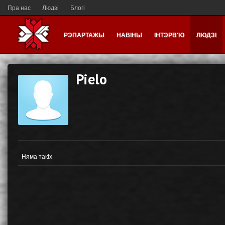
Пра нас
Людзі
Блогі
РЭПАРТАЖЫ
НАВІНЫ
ІНТЭРВ'Ю
ЛЮДЗІ
Pielo
Няма такіх