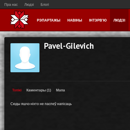
Пра нас
Людзі
Блогі
РЭПАРТАЖЫ
НАВІНЫ
ІНТЭРВ'Ю
ЛЮДЗІ
Pavel-Gilevich
Топікі
Каментары (1)
Мапа
Сюды яшчэ ніхто не паспеў напісаць