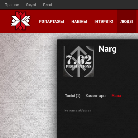
Пра нас
Людзі
Блогі
РЭПАРТАЖЫ
НАВІНЫ
ІНТЭРВ'Ю
ЛЮДЗІ
Narg
Топікі (1)
Каментары
Мапа
Тут няма аб'ектаў