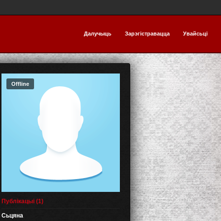
Далучыць
Зарэгістравацца
Увайсьці
Offline
Публікацыі (1)
Сьцяна