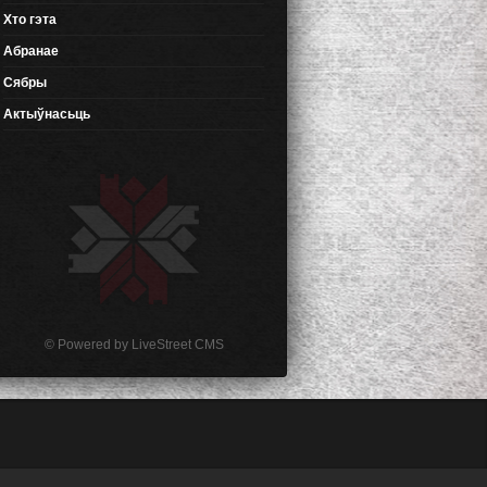
Хто гэта
Абранае
Сябры
Актыўнасьць
© Powered by
LiveStreet CMS