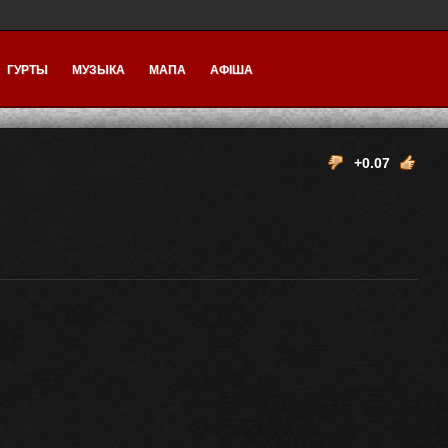
ГУРТЫ
МУЗЫКА
МАПА
АФІША
+0.07