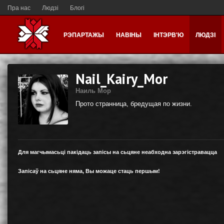
Пра нас
Людзі
Блогі
РЭПАРТАЖЫ
НАВІНЫ
ІНТЭРВ'Ю
ЛЮДЗІ
Nail_Kairy_Mor
Наиль Мор
Прото странница, бредущая по жизни.
Для магчымасьці пакідаць запісы на сьцяне неабходна зарэгістравацца
Запісаў на сьцяне няма, Вы можаце стаць першым!