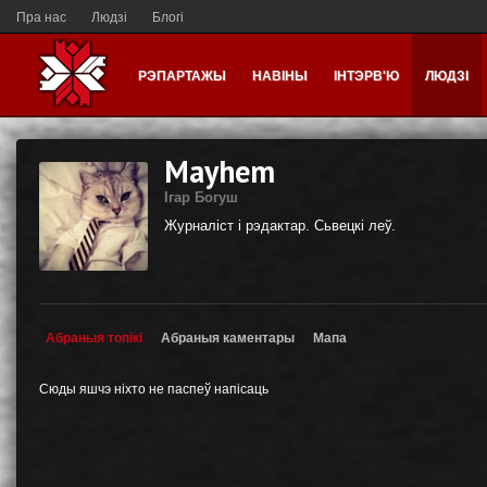
Пра нас
Людзі
Блогі
РЭПАРТАЖЫ
НАВІНЫ
ІНТЭРВ'Ю
ЛЮДЗІ
Mayhem
Ігар Богуш
Журналіст і рэдактар. Сьвецкі леў.
Абраныя топікі
Абраныя каментары
Мапа
Сюды яшчэ ніхто не паспеў напісаць