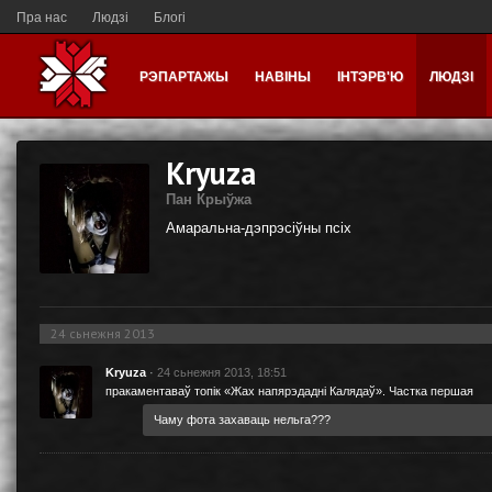
Пра нас
Людзі
Блогі
РЭПАРТАЖЫ
НАВІНЫ
ІНТЭРВ'Ю
ЛЮДЗІ
Kryuza
Пан Крыўжа
Амаральна-дэпрэсіўны псіх
24 сьнежня 2013
Kryuza
·
24 сьнежня 2013, 18:51
пракаментаваў топік
«Жах напярэдадні Калядаў». Частка першая
Чаму фота захаваць нельга???