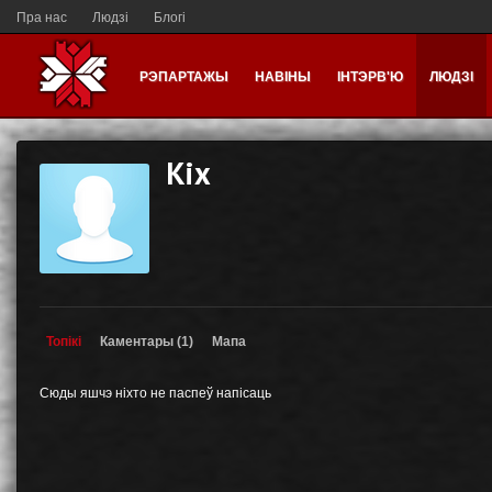
Пра нас
Людзі
Блогі
РЭПАРТАЖЫ
НАВІНЫ
ІНТЭРВ'Ю
ЛЮДЗІ
Kix
Топікі
Каментары (1)
Мапа
Сюды яшчэ ніхто не паспеў напісаць