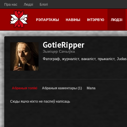
Пра нас
Людзі
Блогі
РЭПАРТАЖЫ
НАВІНЫ
ІНТЭРВ'Ю
ЛЮДЗІ
GotieRipper
Зьміцер Сачыўка
Фатограф, журналіст, вакаліст, прыкаліст, Judas 
Абраныя топікі
Абраныя каментары (1)
Мапа
Сюды яшчэ ніхто не паспеў напісаць