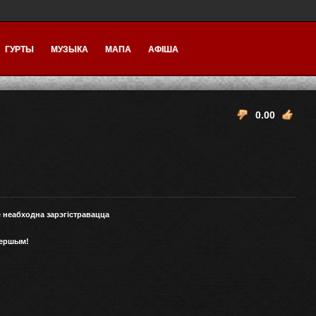
ГУРТЫ
МУЗЫКА
МАПА
АФІША
0.00
е неабходна зарэгістравацца
першым!