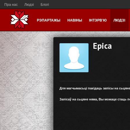
Пра нас
Людзі
Блогі
РЭПАРТАЖЫ
НАВІНЫ
ІНТЭРВ'Ю
ЛЮДЗІ
Epica
Для магчымасьці пакідаць запісы на сьцян
Запісаў на сьцяне няма, Вы можаце стаць 