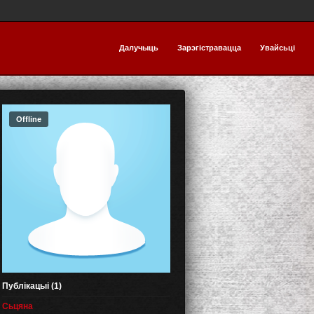
Далучыць
Зарэгістравацца
Увайсьці
Offline
Публікацыі (1)
Сьцяна