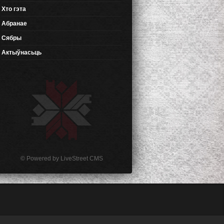
Хто гэта
Абранае
Сябры
Актыўнасьць
© Powered by
LiveStreet CMS