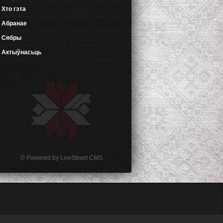
Хто гэта
Абранае
Сябры
Актыўнасьць
© Powered by
LiveStreet CMS