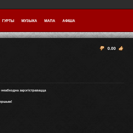
ГУРТЫ
МУЗЫКА
МАПА
АФІША
0.00
е неабходна зарэгістравацца
першым!