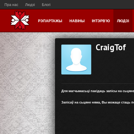
Пра нас
Людзі
Блогі
РЭПАРТАЖЫ
НАВІНЫ
ІНТЭРВ'Ю
ЛЮДЗІ
CraigTof
Для магчымасьці пакідаць запісы на сьцян
Запісаў на сьцяне няма, Вы можаце стаць 