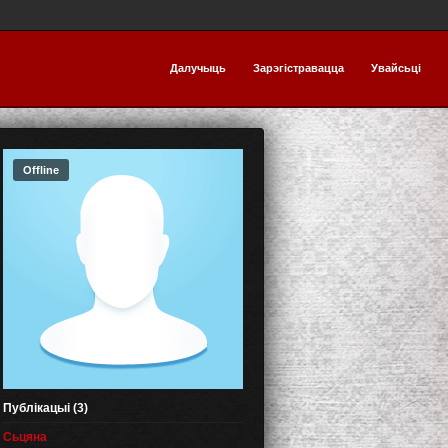
Далучыць
Зарэгістравацца
Увайсьці
Offline
Публікацыі (3)
Сьцяна