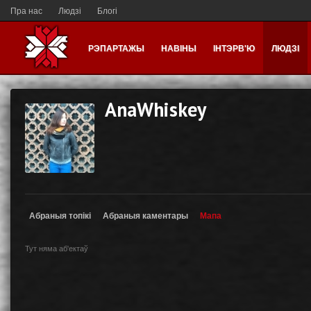
Пра нас
Людзі
Блогі
РЭПАРТАЖЫ
НАВІНЫ
ІНТЭРВ'Ю
ЛЮДЗІ
AnaWhiskey
Абраныя топікі
Абраныя каментары
Мапа
Тут няма аб'ектаў