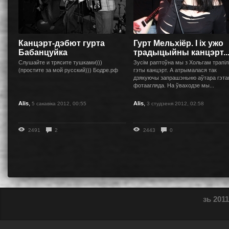
Канцэрт-дэбют гурта
Гурт Мельхiёр. I iх ужо
Бабанцуйка
традыцыйны канцэрт..
Слушайте и трясите тушками)))
Зусім раптоўна мы з Хольгам трапілі
(простите за мой русский))) Бодре.рф
гэты канцэрт. А атрымалася так
дзякуючы запрашэньню аўтара гэта
фотаагляда. На ўваходзе мы...
,
,
Alis
Alis
5 сакавіка 2012, 00:55
3 студзеня 2012, 02:58
2491
2
2443
0
зь 2011