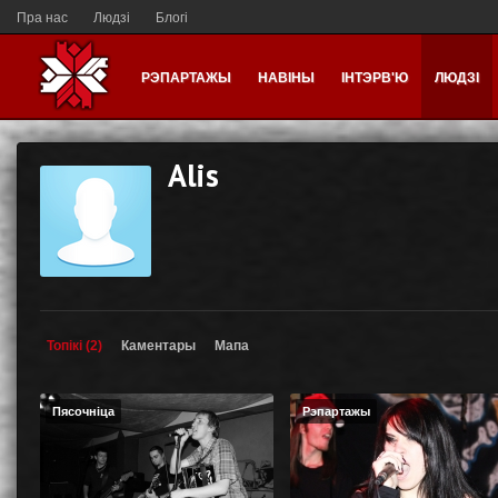
Пра нас
Людзі
Блогі
РЭПАРТАЖЫ
НАВІНЫ
ІНТЭРВ'Ю
ЛЮДЗІ
Alis
Топікі (2)
Каментары
Мапа
Пясочніца
Рэпартажы