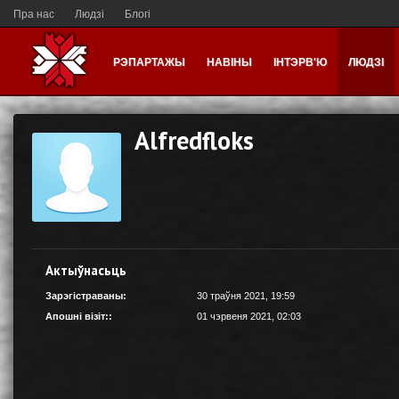
Пра нас
Людзі
Блогі
РЭПАРТАЖЫ
НАВІНЫ
ІНТЭРВ'Ю
ЛЮДЗІ
Alfredfloks
Актыўнасьць
Зарэгістраваны:
30 траўня 2021, 19:59
Апошні візіт::
01 чэрвеня 2021, 02:03