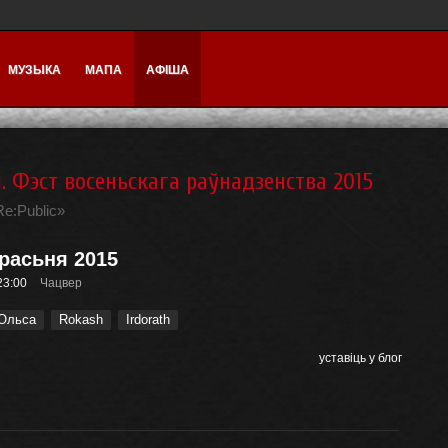
МУЗЫКА
МАПА
АФІША
. Фэст восеньскага раўнадзенства 2015
e:Public»
ерасьня 2015
23:00
Чацвер
Ольса
Rokash
Irdorath
уставіць у блог