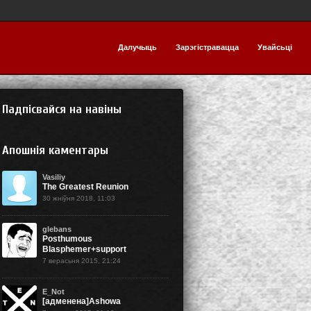
Далучыць
Зарэгістравацца
Увайсьці
Падпісвайся на навіны
Апошнія каментары
Vasiliy
The Greatest Reunion
30 жніўня 2018, 11:03
glebans
Posthumous
Blasphemer+support
7 верасьня 2015, 21:24
E_Not
[адменена]Ashowa