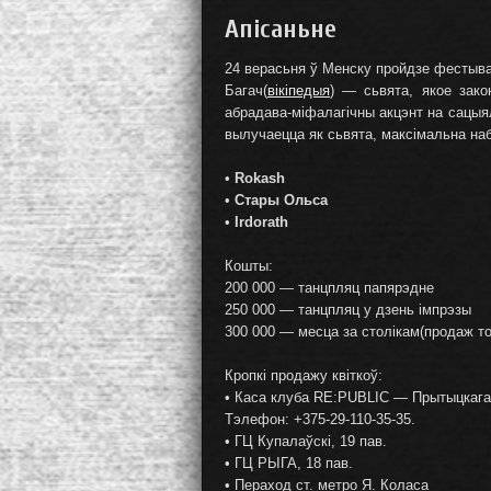
Апісаньне
24 верасьня ў Менску пройдзе фестыва
Багач(
вікіпедыя
) — сьвята, якое зак
абрадава-міфалагічны акцэнт на сацыя
вылучаецца як сьвята, максімальна на
•
Rokash
•
Стары Ольса
•
Irdorath
Кошты:
200 000 — танцпляц папярэдне
250 000 — танцпляц у дзень імпрэзы
300 000 — месца за столікам(продаж то
Кропкі продажу квіткоў:
• Каса клуба RE:PUBLIC — Прытыцкага, 
Тэлефон: +375-29-110-35-35.
• ГЦ Купалаўскі, 19 пав.
• ГЦ РЫГА, 18 пав.
• Пераход ст. метро Я. Коласа