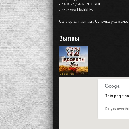
• сайт клуба
RE:PUBLIC
• ticketpro і kvitki.by
Сачыце за навінамі.
Суполка ўкантакце
Выявы
This page ca
Do you own thi