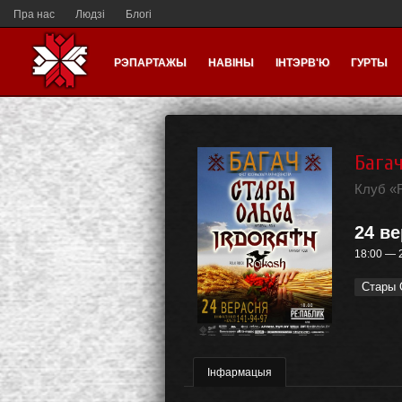
Пра нас
Людзі
Блогі
РЭПАРТАЖЫ
НАВІНЫ
ІНТЭРВ'Ю
ГУРТЫ
Багач
Клуб «R
24 в
18:00 — 
Стары 
Інфармацыя