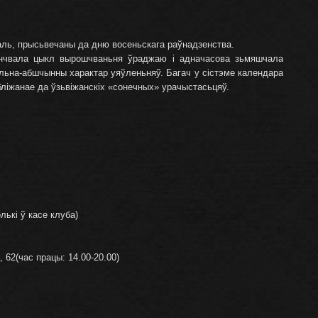
ль, прысьвечаны да дню восеньскага раўнадзенства.
ончвала цыкл вырошчваньня ўраджаю і адначасова зьмяшчала
льна-абшчынны характар уяўленьняў. Багач у сістэме календара
бліжанае да ўзьвіжанскіх «сонечных» урачыстасьцяў.
лькі ў касе клуба)
62(час працы: 14.00-20.00)