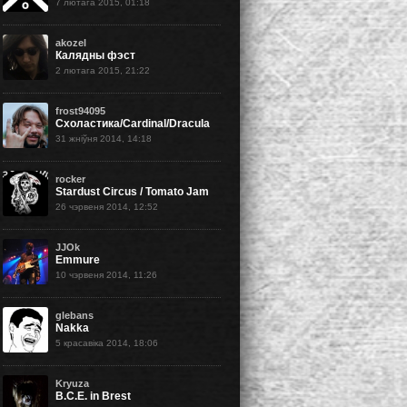
7 лютага 2015, 01:18
akozel
Калядны фэст
2 лютага 2015, 21:22
frost94095
Схоластика/Cardinal/Dracula
31 жніўня 2014, 14:18
rocker
Stardust Circus / Tomato Jam
26 чэрвеня 2014, 12:52
JJOk
Emmure
10 чэрвеня 2014, 11:26
glebans
Nakka
5 красавіка 2014, 18:06
Kryuza
B.C.E. in Brest