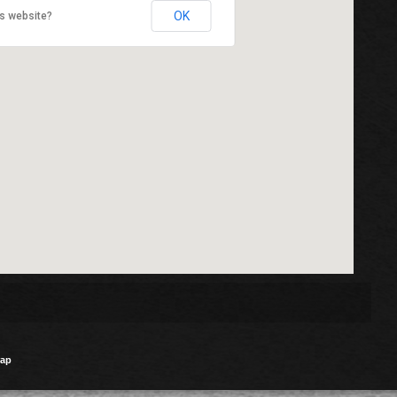
OK
s website?
тар