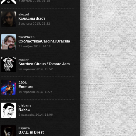
7 лютага 2015, 01:18
akozel
Калядны фэст
2 лютага 2015, 21:22
frost94095
Схоластика/Cardinal/Dracula
31 жніўня 2014, 14:18
rocker
Stardust Circus / Tomato Jam
26 чэрвеня 2014, 12:52
JJOk
Emmure
10 чэрвеня 2014, 11:26
glebans
Nakka
5 красавіка 2014, 18:06
Kryuza
B.C.E. in Brest