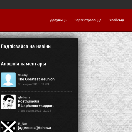
Далучыць
Зарэгістравацца
Увайсьці
Падпісвайся на навіны
Апошнія каментары
Vasiliy
The Greatest Reunion
30 жніўня 2018, 11:03
glebans
Posthumous
Blasphemer+support
7 верасьня 2015, 21:24
E_Not
[адменена]Ashowa