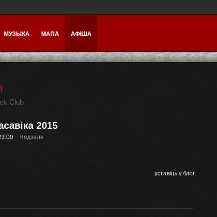
МУЗЫКА
МАПА
АФІША
n
ck Club
асавіка 2015
23:00
Нядзеля
уставіць у блог