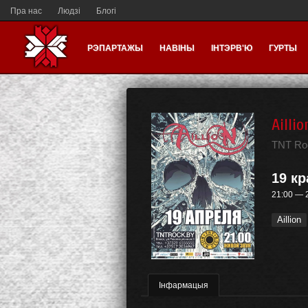
Пра нас
Людзі
Блогі
РЭПАРТАЖЫ
НАВІНЫ
ІНТЭРВ'Ю
ГУРТЫ
Aillio
TNT Ro
19 кр
21:00 — 
Aillion
Інфармацыя