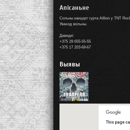
Апісаньне
Сольны канцэрт гурта Aillion у TNT Roc
Уваход вольны.
Даведкі:
+375 29 655-55-55
+375 17 203-69-67
Выявы
This page ca