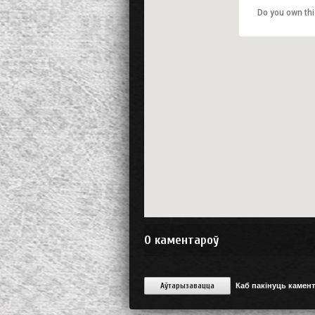
Do you own thi
0
каментароў
Аўтарызавацца
Каб пакінуць камен