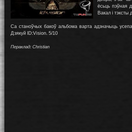
ёсьць пэўная д
Вакал і тэксты 
Са станоўчых бакоў альбома варта адзначыць усепа
Дзякуй ID:Vision. 5/10
Пераклад: Christian