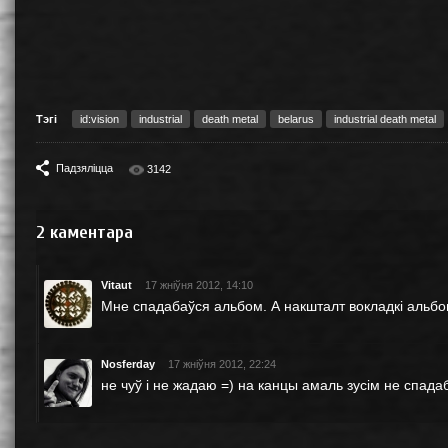
Тэгі
id:vision
industrial
death metal
belarus
industrial death metal
Падзяліцца
3142
2
каментара
Vitaut
17 жніўня 2012, 14:10
Мне спадабаўся альбом. А накшталт вокладкі альбому
Nosferday
17 жніўня 2012, 22:24
не чуў і не жадаю =) на канцы амаль зусім не спад