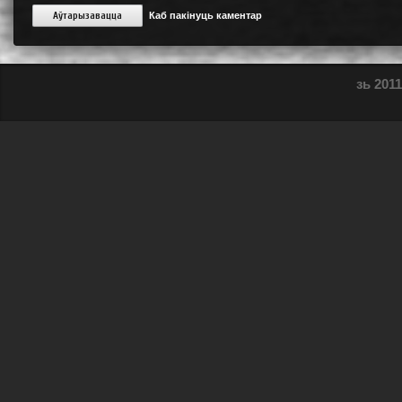
Аўтарызавацца
Каб пакінуць каментар
зь 2011