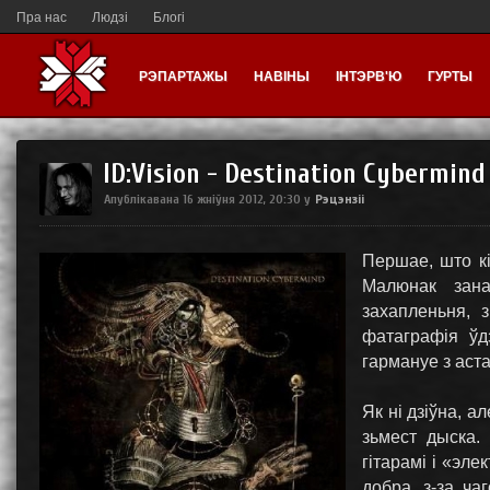
Пра нас
Людзі
Блогі
РЭПАРТАЖЫ
НАВІНЫ
ІНТЭРВ'Ю
ГУРТЫ
ID:Vision - Destination Cybermind
Рэцэнзіі
Апублікавана
16 жніўня 2012, 20:30
у
Першае, што к
Малюнак зана
захапленьня, з
фатаграфія ўд
гармануе з аст
Як ні дзіўна, а
зьмест дыска.
гітарамі і «эл
добра, з-за ча