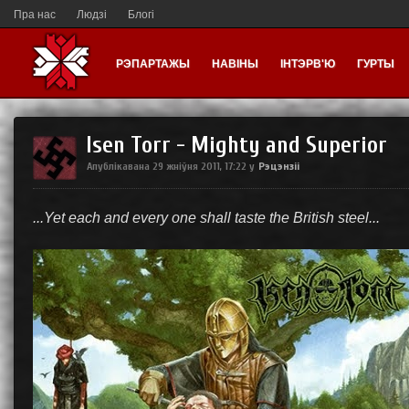
Пра нас
Людзі
Блогі
РЭПАРТАЖЫ
НАВІНЫ
ІНТЭРВ'Ю
ГУРТЫ
Isen Torr - Mighty and Superior
Рэцэнзіі
Апублікавана
29 жніўня 2011, 17:22
у
...Yet each and every one shall taste the British steel...