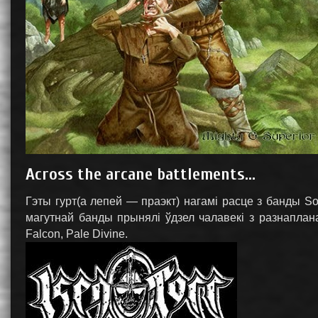
Across the arcane battlements...
Гэты гурт(а лепей — праэкт) нагамі расце з банды Sols
магутнай банды прынялі ўдзел чалавекі з разнапланавы
Falcon, Pale Divine.