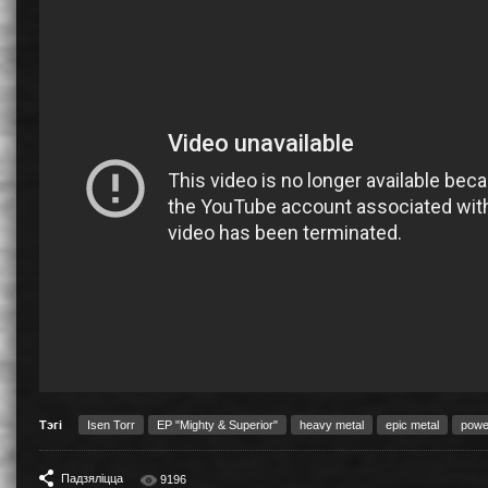
Тэгі
Isen Torr
EP "Mighty & Superior"
heavy metal
epic metal
powe
Падзяліцца
9196