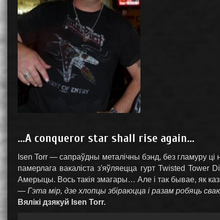
...A conqueror star shall rise again...
Isen Torr — сапраўдны металічны бэнд, без гламуру ці
памерлага вакаліста з'яўляецца гурт Twisted Tower D
Амерыцы. Вось такія змагары… Але і так бывае, як ка
— Гэта мір, дзе хлопцы збіраюцца і разам робяць сваю 
Вялікі дзякуй Isen Torr.