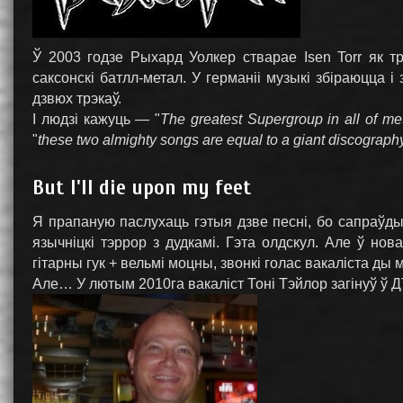
Ў 2003 годзе Рыхард Уолкер стварае Isen Torr як т
саксонскі батлл-метал. У германіі музыкі збіраюцца і
дзвюх трэкаў.
І людзі кажуць — "
The greatest Supergroup in all of met
"
these two almighty songs are equal to a giant discography to
But I'll die upon my feet
Я прапаную паслухаць гэтыя дзве песні, бо сапраўды
язычніцкі тэррор з дудкамі. Гэта олдскул. Але ў н
гітарны гук + вельмі моцны, звонкі голас вакаліста ды 
Але… У лютым 2010га вакаліст Тоні Тэйлор загінуў ў ДТЗ