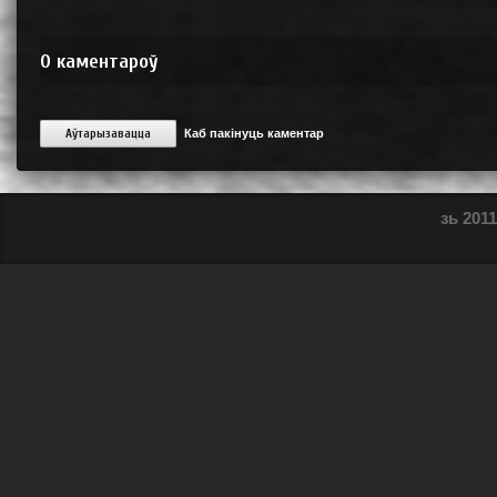
0
каментароў
Аўтарызавацца
Каб пакінуць каментар
зь 2011