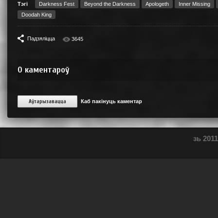
Тэгі
Darkness Fest
Beyond the Darkness
Apologeth
Inner Missing
Doodah King
Падзяліцца
3645
0
каментароў
Аўтарызавацца
Каб пакінуць каментар
зь 2011