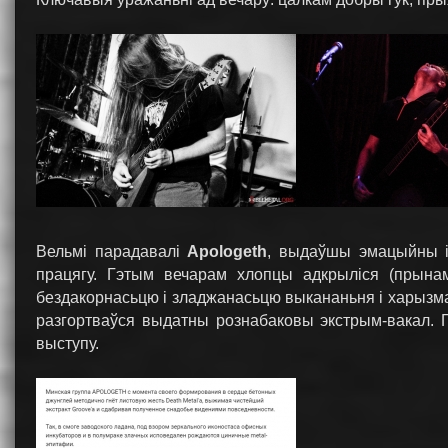
Вельмі парадавалі
Apologeth
, выдаўшы эмацыйны і 
працягу. Гэтым вечарам хлопцы адкрыліся (прына
бездакорнасьцю і зладжанасьцю выкананьня і харызмай
разгортваўся выдатны рознабаковы экстрым-вакал. 
выступу.