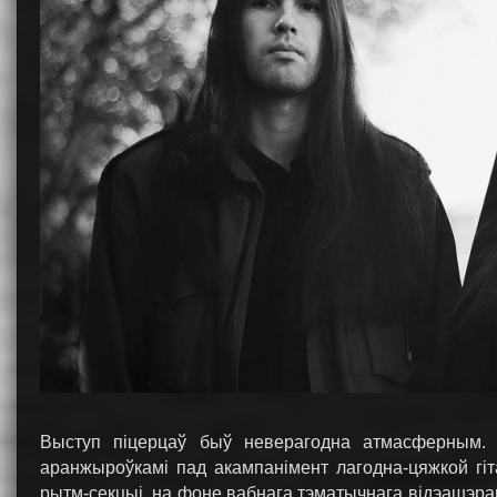
Выступ піцерцаў быў неверагодна атмасферным.
аранжыроўкамі пад акампанімент лагодна-цяжкой гі
рытм-секцыі, на фоне вабнага тэматычнага відэашэраг