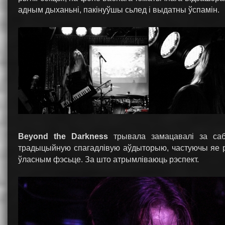
адным дыханьні, пакінуўшы сьлед і выдатны ўспамін.
Beyond the Darkness
трывала замацавалі за сабо
традыцыйную спагадлівую аўдыторыю, частуючы яе рэ
ўласным фэсьце. За што атрымліваюць рэспект.