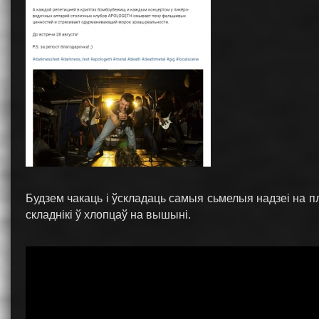
Будзем чакаць і ўскладаць самыя сьмелыя надзеі на пл
складнікі ў хлопцаў на вышыні.