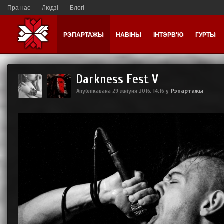
Пра нас
Людзі
Блогі
РЭПАРТАЖЫ
НАВІНЫ
ІНТЭРВ'Ю
ГУРТЫ
Darkness Fest V
Рэпартажы
Апублікавана
29 жніўня 2016, 14:16
у