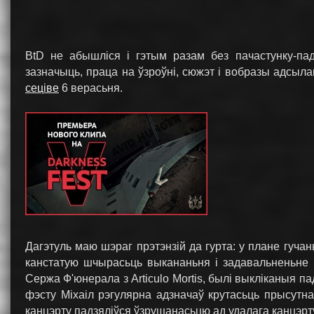
BtD не абышліся і гэтым разам без пачастунку-пад
зазначыць, праца на ўзроўні, сюжэт і вобразы адсыла
сеціве
6 верасьня.
Дагэтуль маю шэраг прэтэнзій да гурта: у плане гуча
канстатую шчырасьць выкананьня і задавальненьне 
Сержа Ф'юнерала з Articulo Mortis, былі выкліканыя п
фэсту Міхаіл рэгулярна адзначаў крутасьць прысутна
канцэрту падзяліўся ўзрушанасьцю ад удалага канцэрту