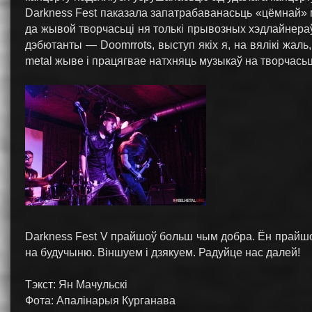
Darkness Fest паказала запатрабаванасьць «цёмнай» м
да жывой творчасьці ня толькі прывозных хэдлайнераў
дэбютанты — Doomrrots, выступ якіх я, на вялікі жаль
metal жыве і працягвае натхняць музыкаў на творчасьць
Darkness Fest V прайшоў больш чым добра. Ён прайш
на будучыню. Віншуем і дзякуем. Радуйце нас далей!
Тэкст: Ян Мачульскі
Фота: Апалiнарыя Курганава