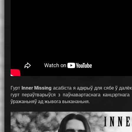
Гурт
Inner Missing
асабіста я адкрыў для сябе ў далё
гурт пераўтварыўся з паўнавартаснага канцэртнага 
ўражаньняў ад жывога выкананьня.