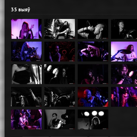
35 выяў