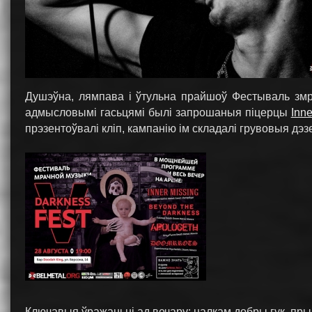
Душэўна, лямпава і ўтульна прайшоў Фестываль змр
адмысловымі гасьцямі былі запрошаныя піцерцы
Inne
прэзентоўвалі кліп, кампанію ім складалі грувовыя дэ
Ключавыя ўражаньні ад вечару: цалкам добры гук, пр