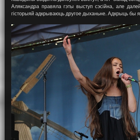
Аляксандра правяла гэты выступ сэсійна, але далей
гісторыяй адкрываюць другое дыханьне. Адкрыць бы 