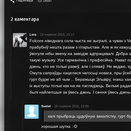
Падзяліцца
14597
2
каментара
Lera
23 чэрвеня 2015, 23:17
Folcore ніводнага сола чыста не зыгралі, а чувак з 
прабубніў нешта разам з гітарыстам. Але ж як кажуц
ўвогуле нібы змену на заводзе адпрацавалі. Добра ш
такую музыку. Усе гарманічна і прафесійна. Нават п
дзень, хто не толькі равеў, але і спяваў. Не ведаю, 
Омута сапраўды хацелася чагосьці новага, пры ўсей 
гурт будзе не аб чым… Беражыце Эльвіру, інакш хан
іх выступы толькі как на яе паглядзець. Вельмі ра
былі найлепшыя за ўвесь дзень. І сення ўвесь дзень і
Svetel
25 чэрвеня 2015, 13:08
калі прыбраць цудоўную вакалістку, гурт б
хорошая шутка :-D