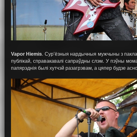
Vapor Hiemis
. Сур’ёзныя нардычныя мужчыны з пакл
публікай, справакавалі сапраўдны слэм. У пэўны мом
папярэднія былі хутчэй разагрэвам, а цяпер будзе асн