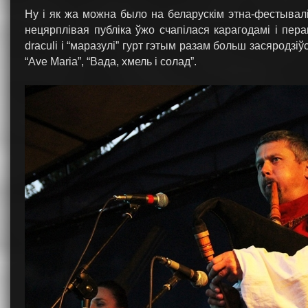
Ну і як жа можна было на беларускім этна-фестывал
нецярплівая публіка ўжо счапілася карагодамі і пера
draculi і “маразулі” гурт гэтым разам больш засяродзі
“Ave Maria”, “Вада, хмель і солад”.