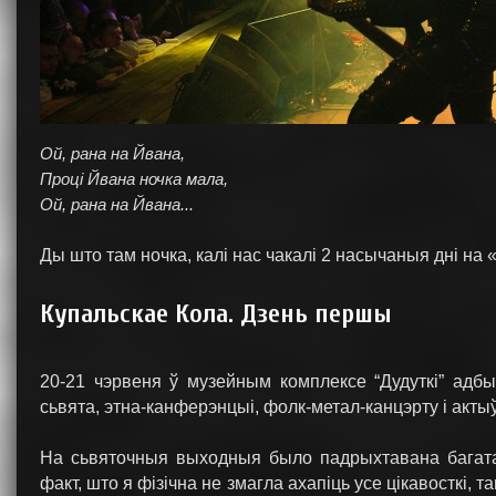
Ой, рана на Йвана,
Проці Йвана ночка мала,
Ой, рана на Йвана...
Ды што там ночка, калі нас чакалі 2 насычаныя дні на 
Купальскае Кола. Дзень першы
20-21 чэрвеня ў музейным комплексе “Дудуткі” адбы
сьвята, этна-канферэнцыі, фолк-метал-канцэрту і акт
На сьвяточныя выходныя было падрыхтавана багата
факт, што я фізічна не змагла ахапіць усе цікавосткі, 