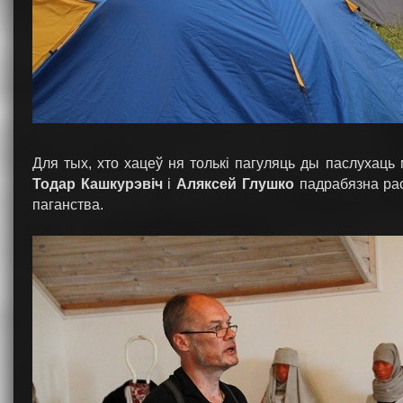
Для тых, хто хацеў ня толькі пагуляць ды паслухаць
Тодар Кашкурэвіч
і
Аляксей Глушко
падрабязна рас
паганства.