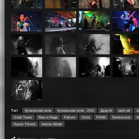
Тэгі
Купальскае кола
Купальскае кола - 2015
Дудуткі
open air
о
Gods Tower
Rise in Rage
Folcore
Omut
FRAM
Sontsevorot
V
Raven Throne
Interior Wrath