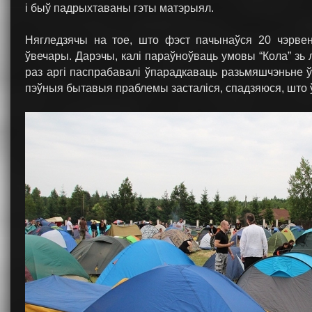
і быў падрыхтаваны гэты матэрыял.
Нягледзячы на тое, што фэст пачынаўся 20 чэрвен
ўвечары. Дарэчы, калі параўноўваць умовы “Кола” зь
раз аргі паспрабавалі ўпарадкаваць разьмяшчэньне ў
пэўныя бытавыя праблемы засталіся, спадзяюся, што ў