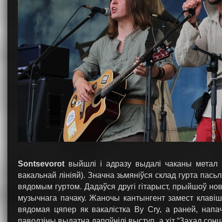
Sontsevorot
выйшлі і адразу выдалі чаканы метал 
вакальнай лініяй). Значна зьмяніўся склад гурта пась
вядомым гуртом. Дадаўся другі гітарыст, прыйшоў новы
музычнага пачаку. Жаночы кантынгент замест клавіш
вядомая цяпер як вакалістка By Cry, а раней, нап
паводзіны выдатна дапоўнілі выступ, а хіт “Захад сонц