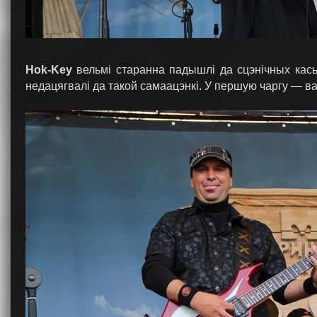
Hok-Key
вельмі старанна падышлі да сцэнічных кас
недацягвалі да такой самаацэнкі. У першую чаргу — в