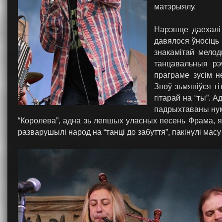
матэрыялу.
Нарэшце даехал
давялося ўносіць 
знакамітай мело
танцавальныя рэч
праграме зусім не
Зноў зьмяніўся гі
гітарай на “ты”. 
падрыхтаваны нум
“Королева”, адна зь лепшых уласных песень Фрама, як
разварушылі народ на “танці до забуття”, пакінулі мас