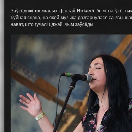
Заўсёднікі фолкавых фэстаў
Rokash
былі на ўсё тым
буйная сцэна, на якой музыка разгарнулася са звычнаг
нават, што гучалі цяжэй, чым заўсёды.