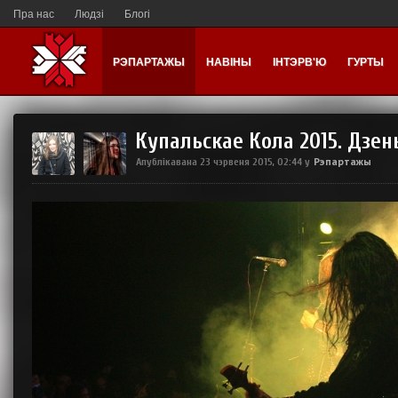
Пра нас
Людзі
Блогі
РЭПАРТАЖЫ
НАВІНЫ
ІНТЭРВ'Ю
ГУРТЫ
Купальскае Кола 2015. Дзе
Рэпартажы
Апублікавана
23 чэрвеня 2015, 02:44
у