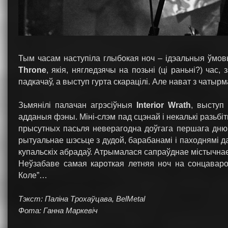
Тым часам наступіла глыбокая ноч – ідэальныя ўмов
Throne
, якія, нягледзячы на позьні (ці раньні?) час,
падкачаў, а выступ гурта скарацілі. Але нават з чатырм
Зьмянілі палачан агрэсіўныя
Interior Wrath
, выступ
адданыя фэны. Міні-слэм пад сцэнай і некалькі разьбіт
прысутных пасьля неверагодна доўгага першага дню
рытуальнае шэсьце з дудой, барабанамі і паходнямі да
купальскіх абрадаў. Атрымалася сапраўднае містычна
Неўзабаве самая кароткая летняя ноч на сонцаваро
Коле”…
Тэкст: Паліна Трохаўцава, BelMetal
Фота: Ганна Маркевіч