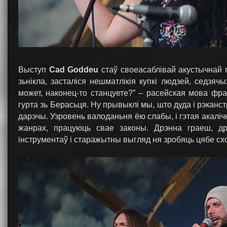
Выступ
Cad Goddeu
стаў своеасаблівай акустычнай 
зьнікла, засталіся нешматлікія купкі людзей, седзя
может, наконец-то станцуете?” – расейская мова фр
гурта зь Берасьця. Ну прывыклі мы, што дуда і рэканс
дарэчы. Узровень валоданьня ёю слабы, і гэтая акалічн
жанрах, працуюць свае законы. Дрэнна граеш, д
інструментаў і старажытны выгляд ня зробяць цябе с