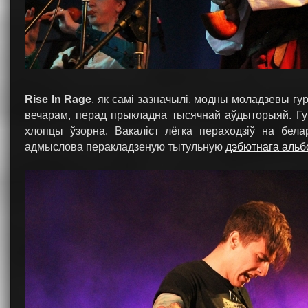
Rise In Rage
, як самі зазначылі, модны моладзевы гу
вечарам, перад прыкладна тысячнай аўдыторыяй. Гу
хлопцы ўзорна. Вакаліст лёгка пераходзіў на бела
адмыслова перакладзеную тытульную
дэбютнага альб