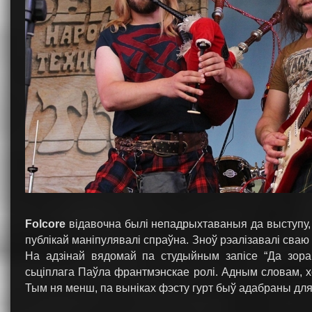
Folcore
відавочна былі непадрыхтаваныя да выступу,
публікай маніпулявалі спраўна. Зноў рэалізавалі сваю 
На адзінай вядомай па студыйным запісе “Да зорак
сьціплага Паўла франтмэнскае ролі. Адным словам, хо
Тым ня менш, па выніках фэсту гурт быў адабраны для 