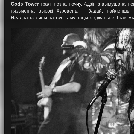
Gods Tower
гралі позна ноччу. Адзін з вымушана не
нязьменна высокі ўзровень. І, бадай, найлепшы 
Неаднатысячны натоўп таму пацьверджаньне. І так, 