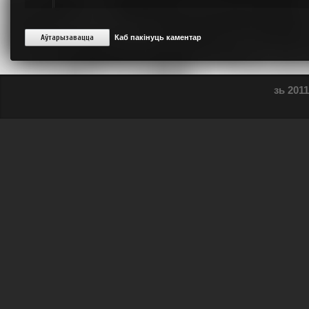
Аўтарызавацца
Каб пакінуць каментар
зь 2011