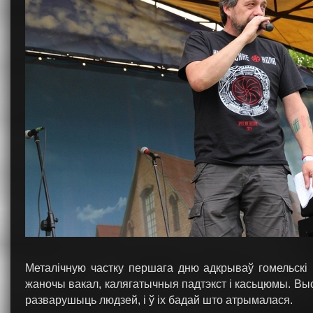
Металічную частку першага дню адкрываў гомельскі
жаночы вакал, калягатычныя падтэкст і касьцюмы. Выс
разварушыць людзей, і ў іх бадай што атрымалася.