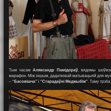
Тым часам
Аляксандр Памідораў
, вядомы шоўмэн
марафон. Між іншым, дадатковай матывацыяй для музы
–
“Басовішча”
і
“Старадаўні Меджыбіж”
. Таму трэба