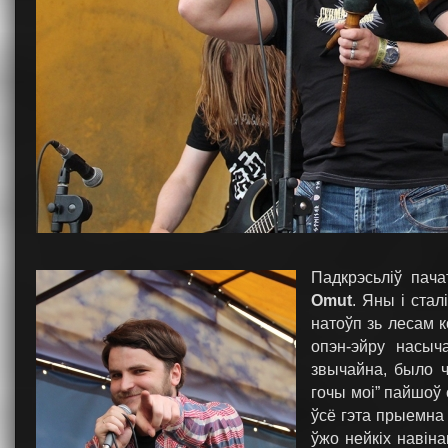
Падкрэсьліў пача
Omut
. Яны і ста
натоўп зь лесам к
опэн-эйру насыч
звычайна, было ч
гочы моі” пайшоў 
ўсё гэта прыемна 
ўжо нейкіх навіна