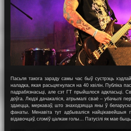
Пасьля такога зараду самы час быў сустрэць хэдла
наладка, якая расьцягнулася на 40 хвілін. Публіка п
падрабязнасьці, але сэт ГТ прыйшлося адкласьці. С
доўга. Людзі дачакаліся, атрымалі сваё – убачылі пер
здаецца, меркаваў, што знаходзяцца яны ў беларуска
фанаты. Менавіта тут адбываліся найцікавейшыя гі
відавочцаў, слэміў цалкам голы… Патусілі як мае быць