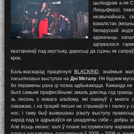
цыліндрам а-ля С
Люцыфера), павод
незвычайнага, с
вакалістак (моцны
беларускай андэ
адзначыць: хапал
адчувалася гарм
кватэрнікаў пад акустыку, дарасьці да сцэны як сапра
крок.
Баль-маскарад працягнулі
BLACKRID
, знаёмыя маг
пасьпяховых выступах на
Дні Металу
. Ня будзем мусо
бо перамены рана ці позна адбываюцца. Каманда не 
былі самымі прафесійнымі: амаль дзесяць год граюць
зь песень з новага альбому, які пакінуў у многіх
паважаю, і на трэцяй песьні не стрымаўся і палез у 
нос, і таму быў вымушаны рэшту выступу правесьц
народ пад іх адрываўся не шкадуючы сябе – добры зна
Але ёсьць нюанс: калі ў плане інструменталу наракань
партыі нагадваюць папулярныя ў 2005 – 2008 гг. руск