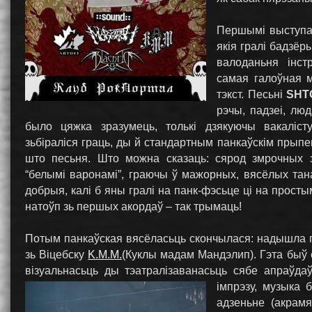
Першымі выступал
якія гралі бадзёр
валоданьня інст
самая галоўная м
тэкст. Песьні
SHT
рэчы, падзеі, люд
было цяжка зразумець, толькі дзякуючы вакаліст
зьбіраліся граць, ды й стандартным панкаўскім прып
што песьня. Што можна сказаць: сярод змрочных 
“белымі варонамі”, граючы ў мажорных, вясёлых тана
добрыя, калі б яны гралі на панк-фэсьце ці на простым
натоўп зь першых акордаў – так трымаць!
Потым панкаўская вясёласьць скончылася: надышла 
зь Віцебску
K.M.M.
(Куклы мадам Мандэлип). Гэта быў 
візуальнасьць ды тэатралізаванасьць сябе апраўдаў
імпрэзу, музыка 
адзеньне (акрамя