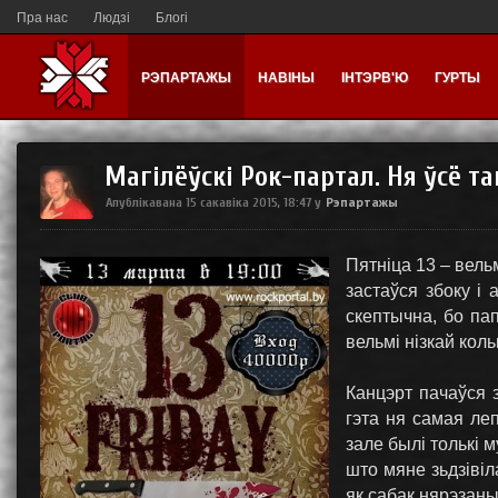
Пра нас
Людзі
Блогі
РЭПАРТАЖЫ
НАВІНЫ
ІНТЭРВ'Ю
ГУРТЫ
Магілёўскі Рок-партал. Ня ўсё та
Рэпартажы
Апублікавана
15 сакавіка 2015, 18:47
у
Пятніца 13 – вель
застаўся збоку і 
скептычна, бо п
вельмі нізкай коль
Канцэрт пачаўся з
гэта ня самая леп
зале былі толькі м
што мяне зьдзівіл
як сабак нярэзаны