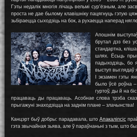
Гэты недалік многія лічаць вельмі сур’ёзным, але зас
проста не дае былому клавішніку пацягнуць гэтую ця
зьбіраецца сыходзіць на бок, а рухаецца наперад нягле
Апошнім выступа
брутал дэз без ус
стандартна, кліша
шлях. Ёсьць пры
падыходзіць, бо 
выступ выглядаў як
І экзамен гэты ян
было ўсё роўна –
гуртоў, ды й на б
працаваць ды працаваць. Асобнае слова трэба сказаць
прыгажуні знаходзіцца на заднім плане – злачынства!
Канцэрт быў добры: парадавала, што
Апакаліпсіс
прай
гэта звычайная зьява, але ў параўнаньні з тым, што бы