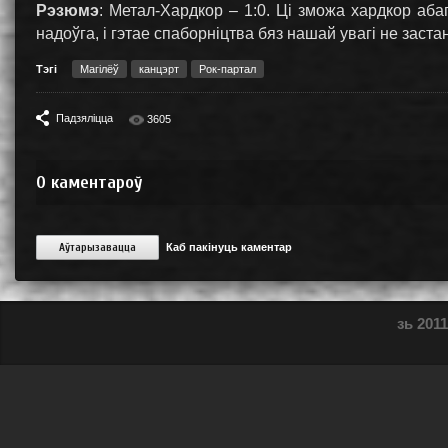
Рэзюмэ
: Метал-Хардкор – 1:0. Ці зможа хардкор аба
надоўга, і гэтае спаборніцтва бяз нашай увагі не заста
Тэгі
Магілёў
канцэрт
Рок-партал
Падзяліцца
3605
0
каментароў
Аўтарызавацца
Каб пакінуць каментар
зь 2011