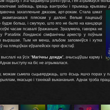
ным подыху. Гэта чацьвёрты рэліз гурта, і ён атрымаўся бо
поклічамі забіваць, ірваць вантробы і прымаць крывавы 
ідавочна захапленьне джазам, арт-рокам.
Стала шмат
у акампанавалі пляскам у далоні. Вельмі пацешыў
 будзе больш, і смуткую, што яго не было на канцэрце
соўкі часам псавалі ўражаньне. Зразумела, гаворка не
 у Рэпаблік Лонданскі сімфанічны аркестр у поўным
ы вырашае. Тым ня менш, альбом запомніўся і хутка
ў на пляцоўках еўрапейскіх прог-фэстаў.
выслалі на ўсіх “
Магічны дождж
”, ачысьціўшы карму і
 Аднак выступу на біс не атрымалася.
, можам сьмела сьцьвярджаць, што ёсьць яшчэ порах у па
рыялам, якасьцю і тэхнікай выкананьня. Аднак трэба працав