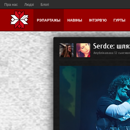
Пра нас
Людзі
Блогі
РЭПАРТАЖЫ
НАВІНЫ
ІНТЭРВ'Ю
ГУРТЫ
Serdce: шл
Апублікавана
12 сьнежня