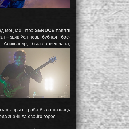
ад моцнае інтра
SERDCE
павялі
я – зьявіўся новы бубнач і бас-
 – Аляксандр, і было абвешчана,
ымаць прыз, трэба было назваць
рода знайшла свайго героя.