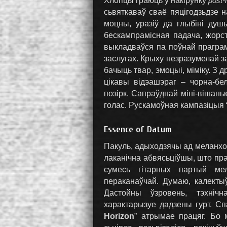
Хлопцы граюць у накірунку
post-
сьвяткаваў сваё пяцігодзьдзе 
моцны, уразіў да глыбіні душы
бескампрамісная падача, жорст
выкладваўся па поўнай праграме
заслугах. Крыху незразумелай з
бачыць твар, эмоцыі, міміку. З 
цікавы відэашэраг – чорна-бе
позірк. Сапраўднай міні-вішань
голас. Рускамоўная кампазіцыя 
Essence оf Datum
Пакуль, адыходзячы ад меланхо
лаканічна абвясьціўшы, што пр
сумесь гітарных партый мел
пераканаўчай. Думаю, калекты
Дастойны ўзровень, тэхнічн
характарызуе дадзены гурт. С
Horizon
” атрымае працяг. Бо 