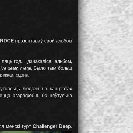
ERDCE
прэзентаваў свой альбом
пяць год. І дачакаліся: альбом,
ive death metal
. Было тым больш
цяжкая сцэна.
утнасьць людзей на канцэртах
ецца агарафобія, бо няўтульна
ся менскі гурт
Challenger Deep
.