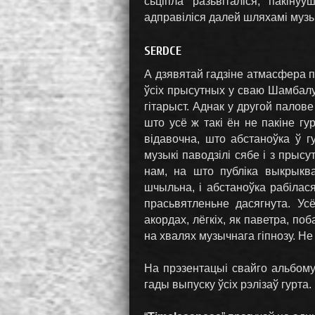
сьціпла разьвіталіся, пакін
адправіліся далей шляхамі музы
SERDCE
А дзявятай гадзіне атмасфера 
ўсіх прысутных у сваю Шамбалу.
гітарыст. Аднак у другой палов
што усё ж такі ён не пакіне гу
відавочна, што абстаноўка ў г
музыкі паводзілі сябе і з прыс
нам, на што публіка выкрыква
шчыльна, і абстаноўка рабілас
прасьвятленьне дасягнута. У
акордах, лёгкіх, як паветра, п
на хвалях музычнага гіпнозу. Н
На прэзентацыі свайго альбом
гады выпуску ўсіх рэлізаў гурта