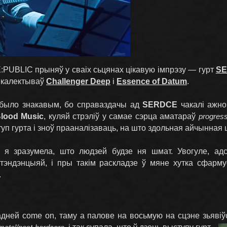
:PUBLIC прыняў у сваіх сьцянах цікавую імпрэзу — гурт
S
 калектываў
Challenger Deep
і
Essence of Datum
.
 было знакавым, бо справаздачы ад
SERDCE
чакалі ажно 
lood Music
, куляй стрэліў у самае сэрца аматараў
progress
уп гурта і зноў прааналізаваць, на што здольная айчынная 
 я зразумела, што людзей будзе ня шмат. Увогуле, адс
 тэндэнцыяй, і пры такім раскладзе ў мяне хутка сфарму
.
адней come on, таму а палове на восьмую на сцэне зьявіў