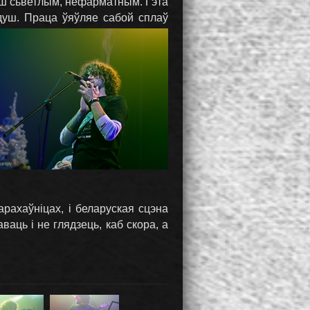
льш сьветлым, нефарматным. Гэта
душ. Праца ўяўляе сабой сплаў
рахаўніцах, і беларуская сцэна
аць і не глядзець, каб скора, а