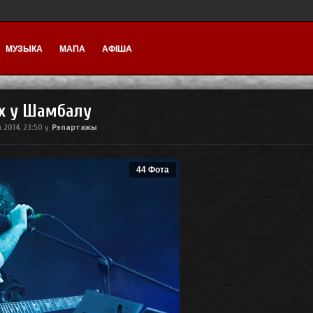
МУЗЫКА
МАПА
АФІША
ях у Шамбалу
Рэпартажы
 2014, 23:50
у
44 Фота