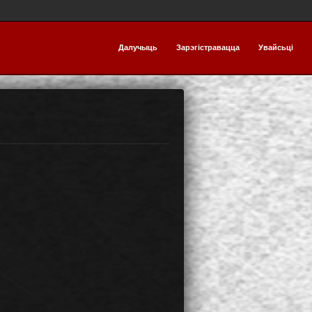
Далучыць
Зарэгістравацца
Увайсьці