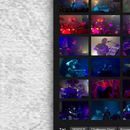
Тэгі
SERDCE
Challenger Deep
Essen