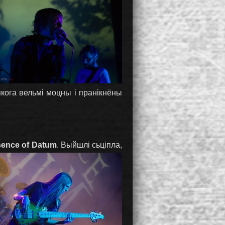
якога вельмі моцны і пранікнёны
ence оf Datum
.
Выйшлі сьціпла,