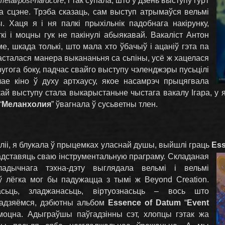
metal/post-hardcore
, і так супала, што ў дзень выступу гурт
на сцэне. Трэба сказаць, сам выступ атрымаўся вельмі
. Хаця я і ня палкі прыхільнік падобнага накірунку,
кі і моцны гук не пакінулі абыякавай. Вакаліст Антон
, шкада толькі, што мала хто ўбачыў і ацаніў гэта па
асталася манера выкананьня са сьпіны, усё ж хацелася
другога боку, падчас свайго выступу чэленджэры пусьцілі
лае кіно ў духу артхаусу, якое насамрэч прыцягвала
кай выступу стала выкарыстаньне чыстага вакалу Ігара, у 
“
Меланхолия
” ўвагнала ў сусьветны тлен.
ліі, я блукала ў прыцемках уласнай душы, выйшлі граць
Ess
адставяць сваю інструментальную праграму. Складаная
адычнага тэхна-дэту выглядала вельмі і вельмі
ў лёгка мог бы падужацца з тымі ж Beyond Creation.
асьць, зладжанасьць, віртуознасьць – вось што
падзяёмся, дэбютны альбом
Essence of Datum
“
Event
моцна. Адыграўшы паўгадзінны сэт, хлопцы гэтак жа