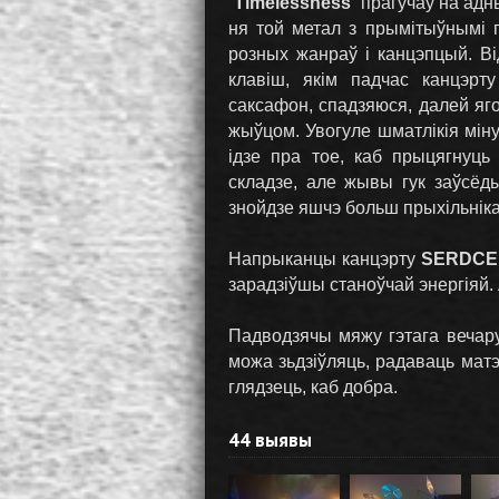
“
Timelessness
” прагучаў на ад
ня той метал з прымітыўнымі 
розных жанраў і канцэпцый. В
клавіш, якім падчас канцэрт
саксафон, спадзяюся, далей яго
жыўцом. Увогуле шматлікія міну
ідзе пра тое, каб прыцягнуць
складзе, але жывы гук заўсёд
знойдзе яшчэ больш прыхільніка
Напрыканцы канцэрту
SERDCE
зарадзіўшы станоўчай энергіяй.
Падводзячы мяжу гэтага вечару
можа зьдзіўляць, радаваць матэ
глядзець, каб добра.
44 выявы