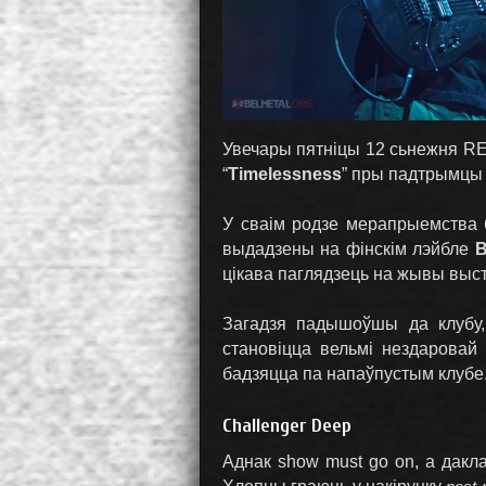
Увечары пятніцы 12 сьнежня RE
“
Timelessness
” пры падтрымцы
У сваім родзе мерапрыемства
выдадзены на фінскім лэйбле
B
цікава паглядзець на жывы выст
Загадзя падышоўшы да клубу,
становіцца вельмі нездаровай
бадзяцца па напаўпустым клубе
Challenger Deep
Аднак show must go on, а дакл