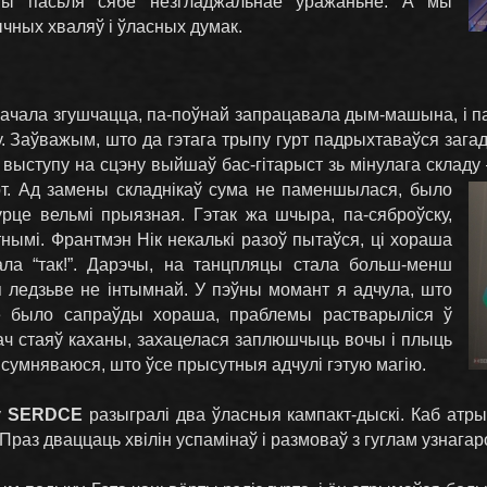
уўшы пасьля сябе незгладжальнае ўражаньне. А мы
чных хваляў і ўласных думак.
пачала згушчацца, па-поўнай запрацавала дым-машына, і п
 Заўважым, што да гэтага трыпу гурт падрыхтаваўся загадз
е выступу на сцэну выйшаў бас-гітарыст зь мінулага складу
рт.
Ад замены складнікаў сума не паменшылася, было
урце вельмі прыязная. Гэтак жа шчыра, па-сяброўску,
утнымі. Франтмэн Нік некалькі разоў пытаўся, ці хораша
ла “так!”. Дарэчы, на танцпляцы стала больш-менш
я ледзьве не інтымнай. У пэўны момант я адчула, што
сё было сапраўды хораша, праблемы растварыліся ў
обач стаяў каханы, захацелася заплюшчыць вочы і плыць
е сумняваюся, што ўсе прысутныя адчулі гэтую магію.
у
SERDCE
разыгралі два ўласныя кампакт-дыскі. Каб атр
. Праз дваццаць хвілін успамінаў і размоваў з гуглам узнага