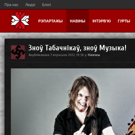
Пра нас
Людзі
Блогі
РЭПАРТАЖЫ
НАВІНЫ
ІНТЭРВ'Ю
ГУРТЫ
Зноў Табачнікаў, зноў Музыка!
Навіны
Апублікавана
7 верасьня 2012, 19:36
у