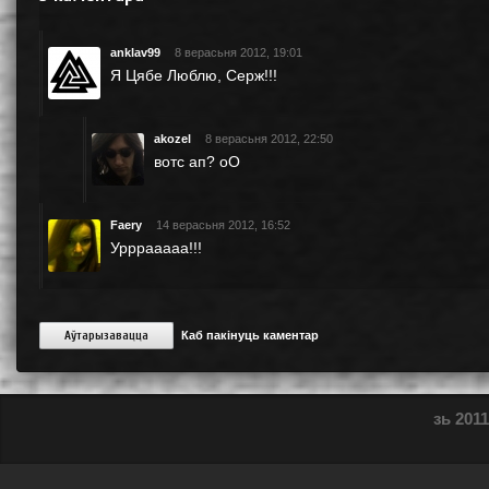
anklav99
8 верасьня 2012, 19:01
Я Цябе Люблю, Серж!!!
akozel
8 верасьня 2012, 22:50
вотс ап? оО
Faery
14 верасьня 2012, 16:52
Урррааааа!!!
Аўтарызавацца
Каб пакінуць каментар
зь 2011