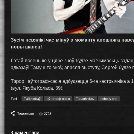
Зусім невялікі час мінуў з моманту апошняга нав
новы шанец!
Гэтай восеньню у цябе зноў будзе магчымасьць задац
адказаў! Таму што зноў, апасля выступу, Сяргей будзе
Тэрор і аўтограф-сэсія адбудзецца 6-га кастрычніка а
(вул. Якуба Коласа, 39).
Тэгі
Табачнікаў
аўтограф-сэсія
Tabachnikov
nobody.one
Падзяліцца
2723
3
каментара