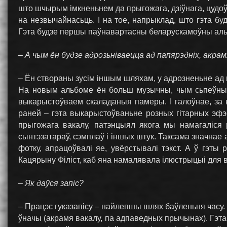
што шчырым імкненьнем да прыгожага, дзіўнага, цудоў
на незвычайнасьць. І на тое, напрыклад, што гэта бу
Гэта будзе першы паўнавартасны беларускамоўны альб
– А чым ён будзе адрозьніваецца ад папярэдніх, акра
– Ён створаны зусім іншым шляхам, у адрозненьне ад м
На новым альбоме ён больш музычны, чым сьпеўны.
выкарыстоўваем скаладаныя памеры. І галоўнае, за к
раней – гэта выкарыстоўваньне розных гітарных эфэ
прыгожага вакалу, патэнцыял якога мы намагаліся 
сынтэзатараў, сэмплаў і іншых штук. Таксама значнае
фотку, апрацоўвалі яе, увёрстывалі тэкст. А ў гэты
Кацярыну Філіст, каб яна намалявала ілюстрыцыі для в
– Як даўся запіс?
– Працэс гуказапісу – найлепшы шлях баўленьня часу. 
ўначы (акрамя вакалу, па адпаведных прычынах). Гэта 