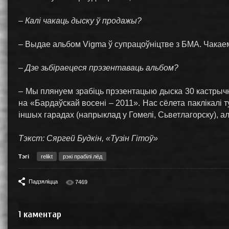
– Калі чакаць дыску ў продажы?
– Выдае альбом Vigma ў супрацоўніцтве з БМА. Чакаем 
– Дзе зьбіраецеся прэзентаваць альбом?
– Мы плянуем зрабіць прэзентацыю дыска 30 кастрычні
на «Бардаўскай восені – 2011». Нас сёлета паклікалі т
іншых гарадах (напрыклад у Гомелі, Сьветлагорску), 
Тэкст: Сяргей Будкін, «Тузін Гітоў»
Тэгі
relikt
рэкі прабілі лёд
Падзяліцца
7469
1
каментар