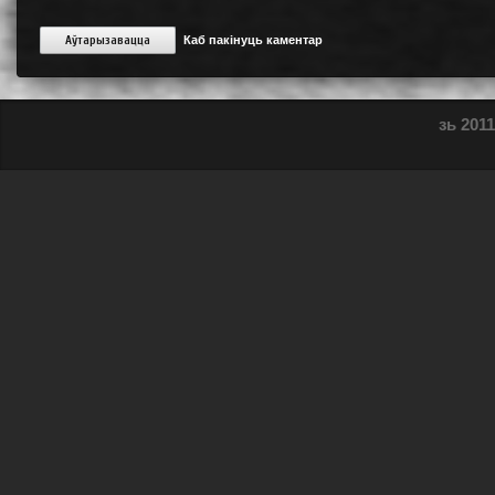
Аўтарызавацца
Каб пакінуць каментар
зь 2011