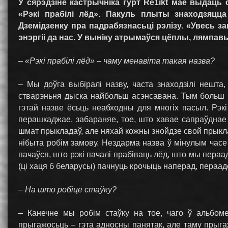
У сярэдзіне кастрычніка гурт Re1ikt мае выдац
«Рэкі прабілі лёд». Пакуль плыты знаходзяцца
Дземідзенку пра падрабязнасьці рэлізу. «Увесь з
энэргіі да нас. У выніку атрымаўся цёплы, лямпавы
– «Рэкі прабілі лёд» – чаму менавіта такая назва?
– Мы доўга выбіралі назву, часта знаходзілі нешта
стварэньня дыска найбольш асэнсавана. Тым больш ча
гэтай назве ёсьць неабходны для многіх пасыл. Рэкі
перашкаджае, забараняе, тое, што хавае сапраўднае
шмат прыкладаў, але няхай кожны знойдзе свой прыклад
нібыта робім замову. Нездарма назва ў мінулым часе
пачаўся, што рэкі пачалі прабіваць лёд, што мы пераа
(ці хаця б беларусы) пачнуць крочыць наперад, пераадо
– На што робіце стаўку?
– Канечне мы робім стаўку на тое, чаго ў альбоме
прыгажосьць – гэта адносны панятак, але таму прыгаж