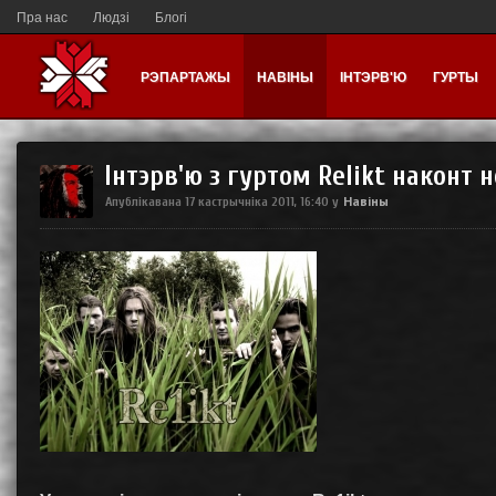
Пра нас
Людзі
Блогі
РЭПАРТАЖЫ
НАВІНЫ
ІНТЭРВ'Ю
ГУРТЫ
Інтэрв'ю з гуртом Relikt наконт 
Навіны
Апублікавана
17 кастрычніка 2011, 16:40
у