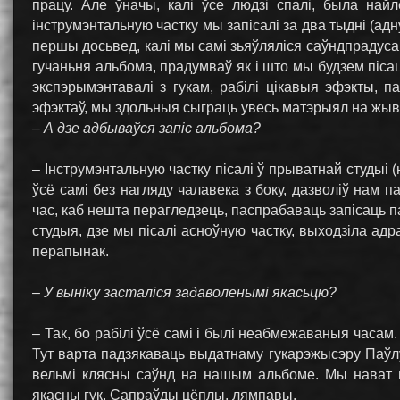
працу. Але ўначы, калі ўсе людзі спалі, была най
інструмэнтальную частку мы запісалі за два тыдні (адн
першы досьвед, калі мы самі зьяўляліся саўндпрадуса
гучаньня альбома, прадумваў як і што мы будзем піса
экспэрымэнтавалі з гукам, рабілі цікавыя эфэкты, п
эфэктаў, мы здольныя сыграць увесь матэрыял на жыва
– А дзе адбываўся запіс альбома?
– Інструмэнтальную частку пісалі ў прыватнай студыі (н
ўсё самі без нагляду чалавека з боку, дазволіў нам 
час, каб нешта перагледзець, паспрабаваць запісаць п
студыя, дзе мы пісалі асноўную частку, выходзіла адраз
перапынак.
– У выніку засталіся задаволенымі якасьцю?
– Так, бо рабілі ўсё самі і былі неабмежаваныя часам
Тут варта падзякаваць выдатнаму гукарэжысэру Паўлу С
вельмі клясны саўнд на нашым альбоме. Мы нават не
якасны гук. Сапраўды цёплы, лямпавы.