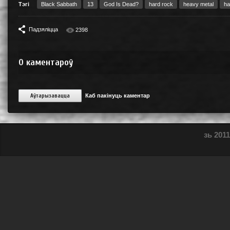
Тэгі
Black Sabbath
13
God Is Dead?
hard rock
heavy metal
ha
Падзяліцца
2398
0
каментароў
Аўтарызавацца
Каб пакінуць каментар
зь 2011