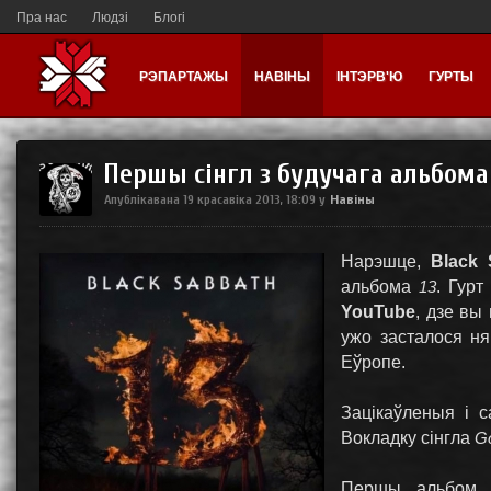
Пра нас
Людзі
Блогі
РЭПАРТАЖЫ
НАВІНЫ
ІНТЭРВ'Ю
ГУРТЫ
Першы сінгл з будучага альбома
Навіны
Апублікавана
19 красавіка 2013, 18:09
у
Нарэшце,
Black 
альбома
13
. Гур
YouTube
, дзе вы
ужо засталося ня
Еўропе.
Зацікаўленыя і 
Вокладку сінгла
G
Першы альбом л