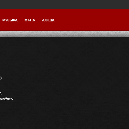
МУЗЫКА
МАПА
АФІША
пу
д
галоўную