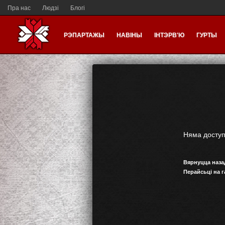
Пра нас
Людзі
Блогі
РЭПАРТАЖЫ
НАВІНЫ
ІНТЭРВ'Ю
ГУРТЫ
Няма досту
Вярнуцца наза
Перайсьці на 