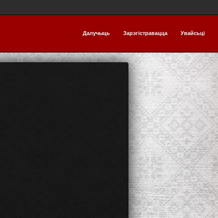
Далучыць
Зарэгістравацца
Увайсьці