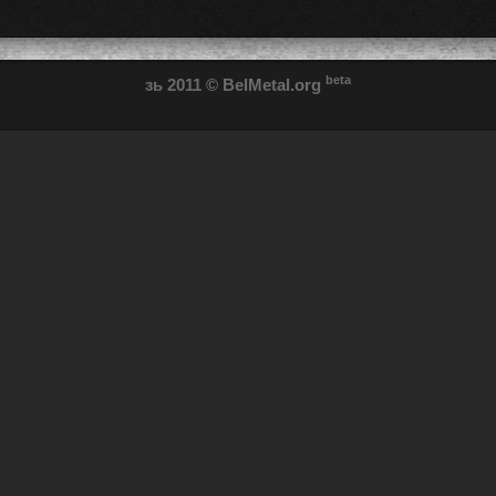
beta
зь 2011
© BelMetal.org