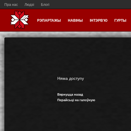
Пра нас
Людзі
Блогі
РЭПАРТАЖЫ
НАВІНЫ
ІНТЭРВ'Ю
ГУРТЫ
Няма доступу
Вярнуцца назад
Перайсьці на галоўную