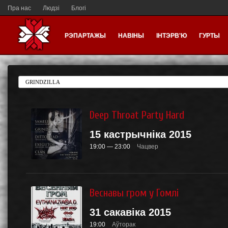
Пра нас
Людзі
Блогі
РЭПАРТАЖЫ
НАВІНЫ
ІНТЭРВ'Ю
ГУРТЫ
Deep Throat Party Hard
15 кастрычніка 2015
19:00 — 23:00
Чацвер
Веснавы гром у Гомлі
31 сакавіка 2015
19:00
Аўторак