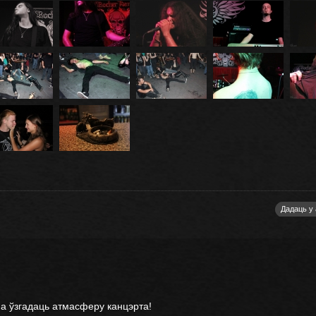
Дадаць у
 ўзгадаць атмасферу канцэрта!