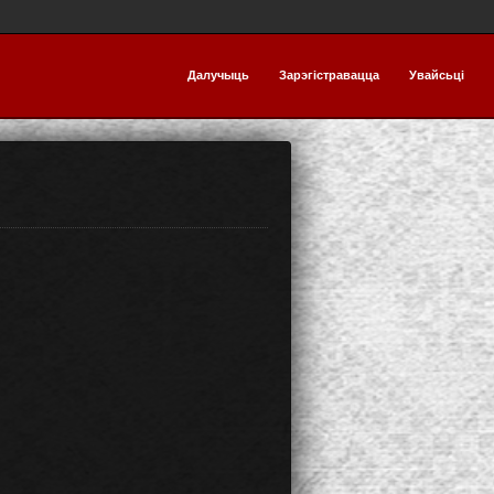
Далучыць
Зарэгістравацца
Увайсьці