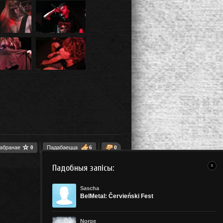
 абранае
0
Падабаецца
6
0
x
Падобныя запісы:
Sascha
BelMetal: Červieński Fest
Norge