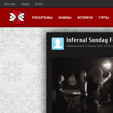
Пра нас
Людзі
Блогі
РЭПАРТАЖЫ
НАВІНЫ
ІНТЭРВ'Ю
ГУРТЫ
Infernal Sunday 
Апублікавана
17 ліпеня 2012, 10:35