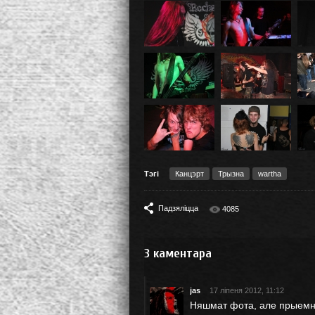
Тэгі
Канцэрт
Трызна
wartha
Падзяліцца
4085
3
каментара
jas
17 ліпеня 2012, 11:12
Няшмат фота, але прыемна