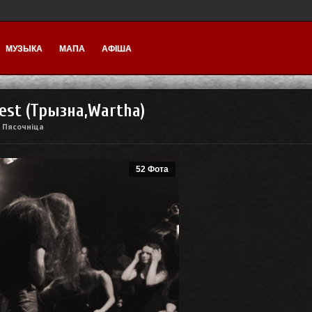
МУЗЫКА
МАПА
АФІША
Fest (Трызна,Wartha)
Пясочніца
у
52 Фота