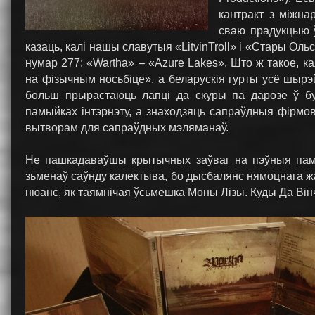
кантракт з міжна
сваю прадукцыю ў
казаць, калі нашы славутыя «LitvinTroll» і «Стары Ол
нумар 277: «Wartha» – «Azure Lakes». Што ж такое, 
на фізычным носьбіце», а беларускія гурты усё шыр
больш прырастаюць лапці да скуры па дарозе ў бу
памыйках інтэрнэту, а знаходзяць сапраўдныя фірм
вытворам для сапраўдных мэляманаў.
Не пашкадаваўшы крытычных заўваг на пэўныя памы
зьменаў саўнду калектыва, бо дысбалянс нямоцнага жа
нюанс, як таямнічая ўсьмешка Моны Лізы. Куды Да Він