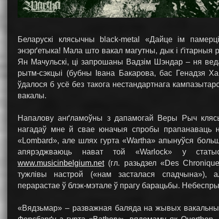
Беларускі клясычны black-metal «Дайце ім памерц
энэрґетыка! Мала што вакал магутны, дык і ґітарныя 
Ян Мачульскі, ці запрошаны Вадзім Шэндар – ня вед
рытм-сэкцыі (бубны Івана Бакарова, бас Генадзя Хар
ўдалося б усё без такога нестандартнага кампазытарс
вакалы.
Напалову анґламоўны з дапамогай Веры Рыч клясы
нагадаў мне й свае юначыя спробы прапанаваць н
«Lombard», але шлях гурта «Wartha» апынуўся боль
апярэджваюць нават той «Warlock» у статы
www.musicinbelgium.net
(гл. разьдзел «Des Chroniqu
тужлівы настрой («нам засталася спадчына»), 
перарастае ў блэк-мэтале ў прагу барацьбы. Небеспр
«Вядзьмар» – разважная баляда на жывых вакальных