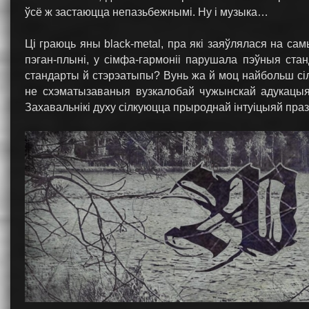
ўсё ж застаюцца непазьбежнымі. Ну і музыка…
Ці граюць яны black-metal, пра які заяўлялася на са
пэган-плыні, у сімфа-гармоніі парушала пэўныя стан
стандарты й стэрэатыпы? Вунь жа й моц найбольш сіл
не схэматызаваныя вузкалобай чужынскай адукацыяй
Захавальнікі духу сілкуюцца прыроднай інтуіцыяй пра