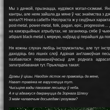
Мы з дачкой, прызнацца, нудзімся мэтал-схэмамі. Ян
кантры, але неяк зайшла да мяне ў час знаёмства з дэ
мэтал?! Нічога сабе!!!» Неспраста ж у сеціўных характа
post-metal, power-metal, folk, pagan, epic, progressi
на камэрцыйных атрыбутах, не заганяюць сябе ў чые
абіралі black-metal і, мяркую, наўрад ці перайшлі да по
Ня кожны слухач любіць інструмэнталы, але тут інст
даходзіць бяз лішніх слоў. Адзіная анґламоўная пе
пазбавілася пераканаўчасьці для роднага адра
запатрабаваная тут. Прыкладна такая:
Дрэвы ў цішы. Ніводзін лісток не прамовіць да мяне,
Нават травінка не варухнецца тут.
Чысьціня вады паказвае лесьвіцу ў неба.
А я ці адважуся дакрануцца да Зорнага Шляху
З маім чалавечым досьведам і розумам?