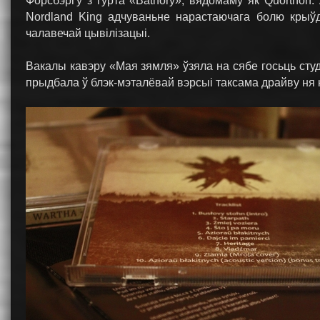
Форсбэрґу з гурта «Bathory», вядомаму як Quorthon
Nordland King адчуваньне нарастаючага болю крыўд
чалавечай цывілізацыі.
Вакалы кавэру «Мая зямля» ўзяла на сябе госьць сту
прыдбала ў блэк-мэталёвай вэрсыі таксама драйву ня 