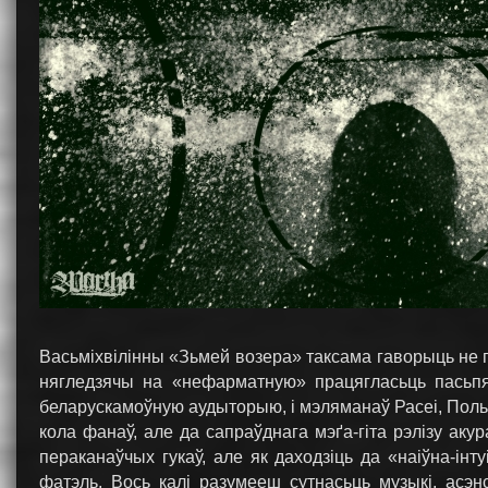
Васьміхвілінны «Зьмей возера» таксама гаворыць не 
нягледзячы на «нефарматную» працягласьць пасьпя
беларускамоўную аудыторыю, і мэляманаў Расеі, По
кола фанаў, але да сапраўднага мэґа-гіта рэлізу аку
пераканаўчых гукаў, але як даходзіць да «наіўна-ін
фатэль. Вось калі разумееш сутнасьць музыкі, асэ