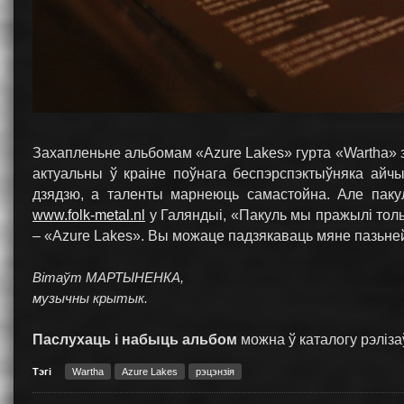
Захапленьне альбомам «Azure Lakes» гурта «Wartha» за
актуальны ў краіне поўнага беспэрспэктыўняка айч
дзядзю, а таленты марнеюць самастойна. Але пакул
www.folk-metal.nl
у Галяндыі, «Пакуль мы пражылі тольк
– «Azure Lakes». Вы можаце падзякаваць мяне пазьней,
Вітаўт МAРТЫНЕНКА,
музычны крытык.
Паслухаць і набыць альбом
можна ў каталогу рэліза
Тэгі
Wartha
Azure Lakes
рэцэнзія