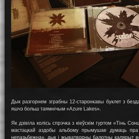
Дык разгорнем зграбны 12-старонкавы буклет з безда
яшчэ больш таямнічым «Azure Lakes».
Як дзівіла колісь спрэчка з кіеўскім гуртом «Тінь Со
мастацкай аздобы альбому прымушае думаць пра г
непазьбежна», дык і жыватворны балотны калярыт вок