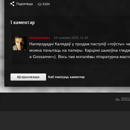
Падзяліцца
5334
1
каментар
vmartynienka
24 сьнежня 2015, 21:33
Напярэдадні Калядаў у продаж паступіў «тоўсты» ча
можна пачытаць на паперы. Карцінкі шыкоўна гледзя
a Gossamer»). Вось такі мэталёвы літаратурна-маст
Аўтарызавацца
Каб пакінуць каментар
зь 2011