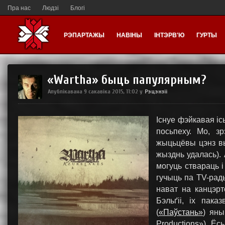
Пра нас
Людзі
Блогі
РЭПАРТАЖЫ
НАВІНЫ
ІНТЭРВ'Ю
ГУРТЫ
«Wartha» быць папулярным?
Рэцэнзіі
Апублікавана
9 сакавіка 2015, 11:02
у
Існуе фэйкавая іс
посьпеху. Мо, зр
жыцьцёвы цэнз вы
жызднь удалась).
могуць ствараць і
гучыць па TV-рад
нават на канцэрт
Бэльґіі, іх пак
(
«Паўстань»
) яны
Productions»). Ёс