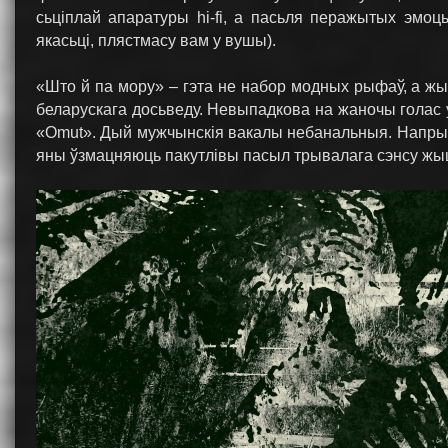
сьціплай апаратуры hi-fi, а пасьля перажытых эмоц
якасьці, плястмасу вам у вушы).
«Што й па мору» – гэта не набор модных рыфаў, а ж
беларускага досьведу. Невыпадкова на жаночы голас 
«Omut». Дый мужчынскія вакалы небанальныя. Напрыкл
яны ўзмацняюць пакутлівы пасыл трывалага сэнсу жыць