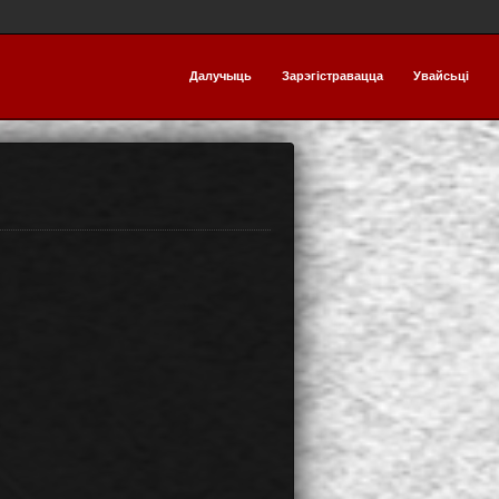
Далучыць
Зарэгістравацца
Увайсьці