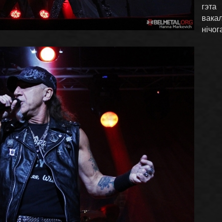
гэта
вака
нічог