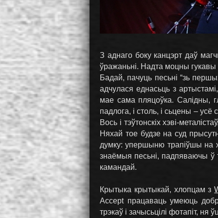
З аднаго боку канцэрт даў маг
ўражаньні. Надта моцны гукавы 
Бадай, пачуць песьні “зь першы
адчулася еднасьць з артыстамі
мае сама пляцоўка. Салідны, гл
падлога, і столь, і сьцены – усё
Вось і тэўтонскіх хэві-металіст
Няхай тое будзе на суд прысут
думку: упершыню трапіўшы на 
знаёмыя песьні, падпяваючы ў
камандай.
Крытыка крытыкай, хлопцам з
Accept працаваць умеюць добр
трэкаў і зачысьцілі фотапіт, ня 