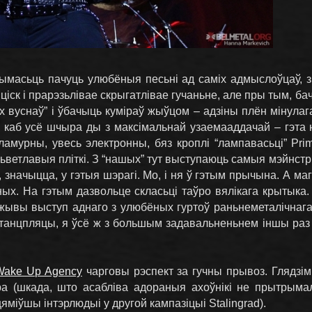
чымасьць пачуць улюбёныя песьні ад саміх адмыслоўцаў, з 
ціск і прарэзьлівае скрыгатлівае гучаньне, але пры тым, ба
х вуснаў” і ўбачыць куміраў жыўцом – адзіны плён мінулага 
, каб усё шчыра ды з максімальнай узаемааддачай – гэта 
амурны, увесь электронны, бяз кроплі “лампавасьці” Prime
 сьветлавыя пліткі. З “нашых” тут выступаюць самыя мэйнстры
аў, значыцца, у гэтыя шэрагі. Мо, і ня ў гэтым прычына. А м
ных. На гэтым дазвольце скласьці таўро вялікага крытыка.
жывы выступ аднаго з улюбёных гуртоў раньнеметалічнага
 танцпляцы, я ўсё ж з большым задавальненьнем іншы раз
Wake Up Agency
чарговы рэспект за гучны прывоз. Глядзім
а (шкада, што асабліва адораныя ахоўнікі не прытрым
ўцяміўшы інтэрлюдыі у другой кампазіцыі Stalingrad).