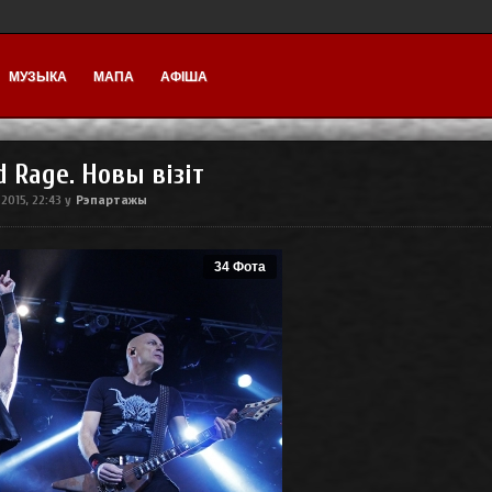
МУЗЫКА
МАПА
АФІША
d Rage. Новы візіт
Рэпартажы
2015, 22:43
у
34 Фота