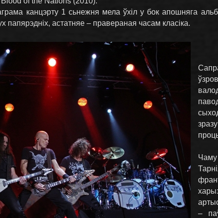
lood of the Nations (2010).
грама канцэрту 1 сьнежня мела ўхіл у бок апошняга альб
вух папярэдніх, астатняе – правераная часам класіка.
Сапр
ўзро
вало
паво
сыхо
зраз
проц
Чаму
Тар
фр
хары
арты
– па