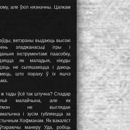
ому, але ўхіл нязначны. Цалкам
аўды, ветэраны выдаюць высокі
вень зладжанасьці ігры і
даньня інструментамі паасобку,
дзяцца як маладыя, нікуды
дзіць не сьпяшаюцца і даюць
умець, што пораху ў іх яшчэ
ьма.
 ж тады ўсё так штучна? Спадар
нільё малайчына, але як
антмэн не выглядае
зматычна і зусім губляецца за
стычным Хофманам. Як вакаліст
ўтараючы манеру Уда, робіць