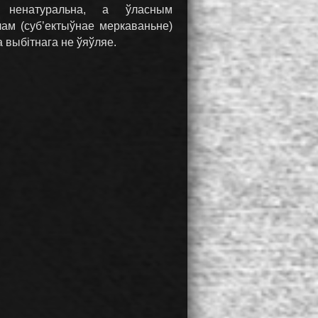
 ненатуральна, а ўласным
лам (суб’ектыўнае меркаваньне)
а выбітнага не ўяўляе.