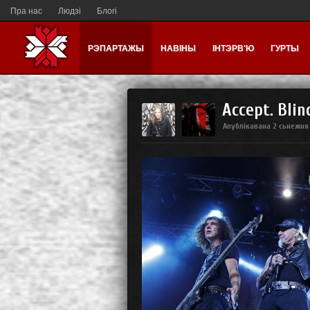
Пра нас
Людзі
Блогі
РЭПАРТАЖЫ
НАВІНЫ
ІНТЭРВ'Ю
ГУРТЫ
Accept. Blin
Апублікавана
2 сьнежня 