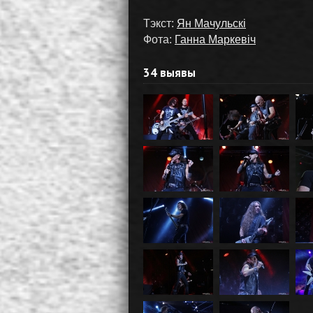
Тэкст:
Ян Мачульскі
Фота:
Ганна Маркевіч
34 выявы