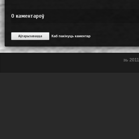
0
каментароў
Аўтарызавацца
Каб пакінуць каментар
зь 2011