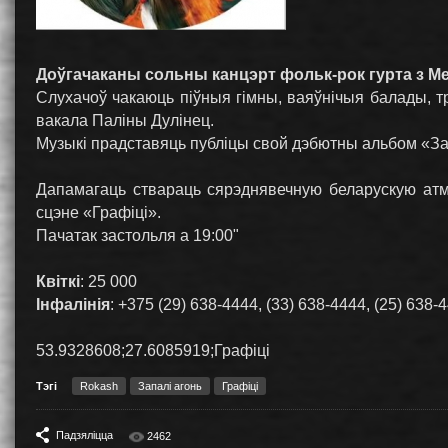
Доўгачаканы сольны канцэрт фольк-рок гурта з Мен
Слухачоў чакаюць піўныя гімны, ваяўнічыя балады, 
вакала Паліны Дулінец.
Музыкі прадставяць публіцы свой дэбютны альбом «Зап
Дапамагаць ствараць сярэднявечную беларускую атм
сцэне «Графіці».
Пачатак застольля а 19:00"
Квіткі
: 25 000
Інфалінія
: +375 (29) 638-4444, (33) 638-4444, (25) 638-
53.9328608;27.6085919;Графіці
Тэгі
Rokash
Запалі агонь
Графіці
Падзяліцца
2462