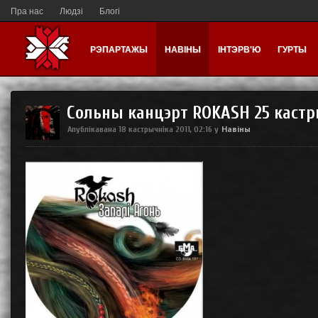
Пра нас
Людзі
Блогі
РЭПАРТАЖЫ
НАВІНЫ
ІНТЭРВ'Ю
ГУРТЫ
Сольны канцэрт ROKASH 25 кастр
Навіны
Апублікавана
18 кастрычніка 2011, 02:16
у