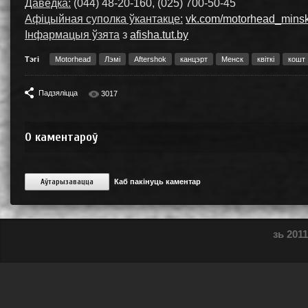
Даведка:
(044) 48-20-160, (025) 700-50-45
Афіцыйная суполка ўкантакце:
vk.com/motorhead_mins
Інфармацыя ўзята
з
afisha.tut.by
Тэгі
Motorhead
Лэмі
Aftershok
канцэрт
Менск
квіткі
кошт
Падзяліцца
3017
0
каментароў
Аўтарызавацца
Каб пакінуць каментар
зь 2011