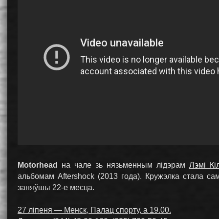
Motorhead
на чале зь нязьменным лідэрам
Лэмі Кі
альбомам Aftershock (2013 года). Кружэлка стала сам
заняўшы 22-е месца.
27 ліпеня — Менск, Палац спорту, а 19.00.