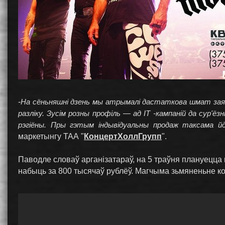
-
На сёньняшні дзень мы атрымалі дастаткова шмат заяв
разліку. Зусім розны профіль — ад IT -кампаній да сур'ё
рэгіёны. Пры гэтым індывідуальны продаж таксама йд
маркетынгу ТАА "
КонцертХоллГрупп
".
Паводле словаў арганізатараў, на 5 траўня плануецца 
набыць за 800 тысячаў рублёў. Магчыма зьмяненьне ко