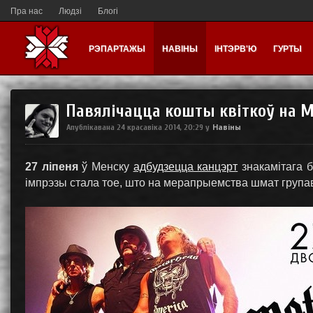
Пра нас
Людзі
Блогі
РЭПАРТАЖЫ
НАВІНЫ
ІНТЭРВ'Ю
ГУРТЫ
Павялічацца кошты квіткоў на 
Навіны
Апублікавана
24 красавіка 2014, 20:29
у
27 ліпеня
ў Менску
адбудзецца канцэрт
знакамітага 
імпрэзы стала тое, што на мерапрыемства шмат група