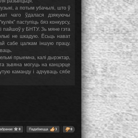
ля разьвіцьця.
узыкі, а потым убачылі, што ў
мат чаго ўдалася дзякуючы
“кулёк” паступіць бяз конкурсу,
і пайшоў у БНТУ. Зь мяне гэта
олькі не шкадую. Ёсьць нават
кай сабе цалкам іншую працу.
ваць.
Вельмі прыемна, калі дырэктар,
га зьвяна могуць на канцэрце
утую каманду і адчуваць сябе
 абранае
0
Падабаецца
3
0