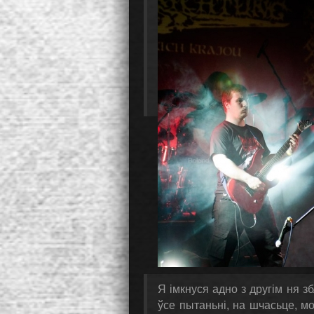
Я імкнуся адно з другім ня 
ўсе пытаньні, на шчасьце, м