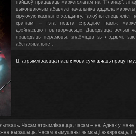
пайшоў працаваць маркетолагам на “Планар”, літар
выконваючым абавязкі начальніка аддзела маркетын
кіруючую кампанію холдынгу. Галоўны спецыяліст п
краінамі – гэта нешта сярэдняе паміж маркет
дзейнасьцю і вытворчасьцю. Даводзіцца вельмі ча
праводзіць перамовы, знаёміцца зь людзьмі, зак
абсталяваньне…
Ці атрымліваецца пасьпяхова сумяшчаць працу і м
зблытваць. Часам атрымліваецца, часам – не. Аднак у мяне
ожна вырашыць. Часам вымушаны чымсьці ахвяраваць, і, ча