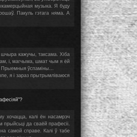
тыкамерцыйная музыка. Я буду
рошаў. Пакуль гэтага няма. А
 шчыра кажучы, таксама. Хіба
ам, і, магчыма, шмат чым я ёй
на. Прыемныя ўспаміны…
ыпе, я і зараз прытрымліваюся
рафесіяй”?
у хочацца, калі ён насамрэч
м прыйсьці да сваёй прафесіі.
 на самой справе. Калі ў табе