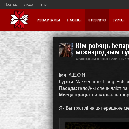
Пра нас
Людзі
Блогі
РЭПАРТАЖЫ
НАВІНЫ
ІНТЭРВ'Ю
ГУРТЫ
Кім робяць белар
міжнародным су
Апублікавана
11 лютага 2015, 14:25
Імя
: A.E.O.N.
Гурты
: Massenhinrichtung, Folco
Пасада
: галоўны спецыяліст па
Месца працы
: навукова-вытво
Як Вы трапілі на цяперашняе м