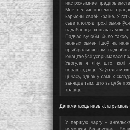
нас рэжымнае прадпрыемства,
Мне вельмі прыемна праца
карысны сваёй краіне. У гэт
сьветапогляд трохі зьмяніўс
падабаецца, хоць часам жыцц
Падчас вучобы было такое, 
начных зьмен ішоў на начн
прыбіральшчыкам, падсобны
юнацтве ўсё успрымалася пра
Увогуле я лічу, што, калі
перашкодзяць. Заўсёды можна
ці часу, аднак у самых скла
заняцца тым, што зь цябе прэ.
траціць.
Дапамагаюць навыкі, атрыманыя
У першую чаргу – ангельск
нямецкая, беларуская… Белар