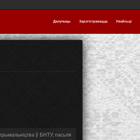
Далучыць
Зарэгістравацца
Увайсьці
прымальніцтва ў БНТУ, пасьля