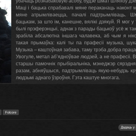
ўбачаць рознабаковую асобу, будзе шмат шляхоў дзе
Маці і бацька спрабавалі мяне пераканаць наконт м
мяне атрымліваецца, пачалі падтрымліваць. Ш
бацькам, за што ім, канешне, вялікі дзякуй. Я мог у 
былі прэферэнцыі, аднак з парады бацькоў усё ж так
зрабіла абсалютна іншага чалавека, аб чым я нік
такая прымаўка: калі ты па прафесіі музыка, шу
Музыка – каштоўная забава, таму трэба добра праца
Увогуле, метал аб’ядноўвае людзей, а не прафесіі. 
старшы памочнік прыбіральніка, мэнеджэр сярэдня
разам, абняўшыся, падтрымліваць якую-небудзь кр
людзьмі аднаго ўзроўня. Гэта каштуе многага.
Folcore
Дадаць у