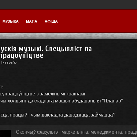
МУЗЫКА
МАПА
АФІША
ускія музыкі. Спецыяліст па
працоўніцтве
Інтэрв'ю
у
re
 супрацоўніцтве з замежнымі краінамі
рчы холдынг дакладнага машынабудаваньня “Планар”
есца працы? І чым дакладна даводзіцца займацца?
Скончыў факультэт маркетынга, менеджмента, прад