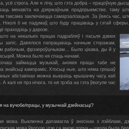
 усё строга. Але я лічу, што гэта добра – працоўную дысц
ваць менавіта на дзяржаўным прадпрыемстве, таму шт
ым таксама заключаецца самарэалізацыя. За ўвесь час, шт
я. Ніколі б не падумаў, што буду працаваць у гэтай сферы
ё праходзіць у дарозе.
што на некалькіх працах падрабляў і пасьля дзвюх
ы запіс. Давялося папрацаваць начным сторажам,
м рабочым, фрэзероўшчыкам… Было цікава, ды й у
сьцей. Можна было ня спаць начамі.
 хочаш займацца музыкай, аніякія працы табе не
 знайсьці кампраміс. Хтосьці ные, што няма грошаў
даных абставінах можна выкраіць крышачку часу, каб
 А калі ня прэ нічога, то ня трэба на гэта ўвогуле час
 на вучобе/працы, у музычнай дзейнасьці?
ая мова. Выключна дапамагла ў зносінах з лэйбламі, д
уская мова ўвогуле ідзе са мною поруч – школа была бела