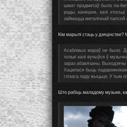
шмат прадметаў было па-бел
рады, канешне, калі хтосьці
займацца металічнай папсой а
Кім марылі стаць у дзяцінстве?
Асаблівых мараў не было. Д
толькі калі вучыўся ў музыч
зараз абавязаны. Выходзячы
Хацелася быць падарожнікам,
гэткага ладу жыцьця. У тым л
Што рабіць маладому музыке, кал