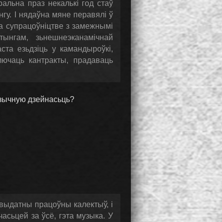
альна праз некалькі год стаў
гу. І нядаўна мяне перавялі ў
а супрацоўніцтве з замежнымі
ынгам, зьнешнеэканамічнай
ста езьдзіць у камандыроўкі,
лючаць кантракты, прадаваць
узычную дзейнасьць?
 выдатны працоўны калектыў, і
сьцей за ўсё, гэта музыка. У