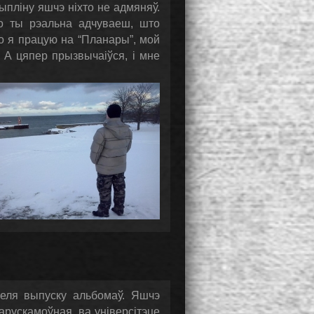
ыпліну яшчэ ніхто не адмяняў.
о ты рэальна адчуваеш, што
о я працую на “Планары”, мой
. А цяпер прызвычаіўся, і мне
зеля выпуску альбомаў. Яшчэ
рускамоўная, ва універсітэце