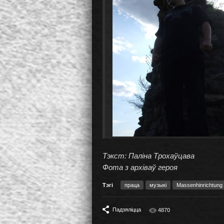
Тэкст: Паліна Трохаўцава
Фота з архіваў героя
Тэгі
праца
музыкі
Massenhinriсhtung
Падзяліцца
4870