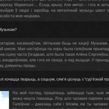
аруску. Маркетынг… Ёсьць крыху. Але метал – гэта ж ан
 выйдзе ў людзі і заробіць на металічнай музыцы шмат г
сабіста мне нецікава.
 Музыкам?
октарам, касманаўтам, лётчыкам быць не хацеў. Музыкам,
най школе. Мая настаўніца па хоры была галоўным прыклад
 на сцэну часта ўзгадваю, што была такая Алёна Сяргееў
 вандроўнікам, але гэта ня праца, а лад жыцьця. У прынц
іку, дзякуючы працы.
і хочацца тварыць, а соцыум, сям’я ціснуць з “сур’ёзнай п
На мой погляд, працягваць займацца тым, чым ям
можа нешта паказаць. Лічу, што чалавек павінен са
Галоўнае – даказаць сабе і блізкім, які ты чалавек