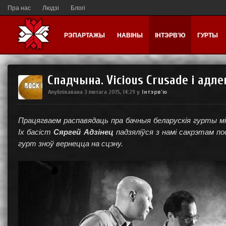
Пра нас
Людзі
Блогі
РЭПАРТАЖЫ
НАВІНЫ
ІНТЭРВ'Ю
ГУРТЫ
Спадчына. Vicious Crusade і адле
Інтэрв'ю
Апублікавана
3 лютага 2015, 14:29
у
Працягваем распавядаць пра бачныя беларускія гурты м
Іх басіст
Сяргей Адзінец
падзяліўся з намі сакрэтам по
гурт зноў вернецца на сцэну.