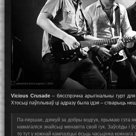
Vicious Сrusade
– бясспрэчна арыгінальны гурт для
Хтосьці паўплываў ці адразу была ідэя – стварыць неш
Па-першае, дзякуй за добры водгук, прымаю гэта як 
намагаліся знайсьці менавіта свой гук. Заўсёды і 
то тут у кожнай кампазіцыі ёсьць часьцінка кожнага з