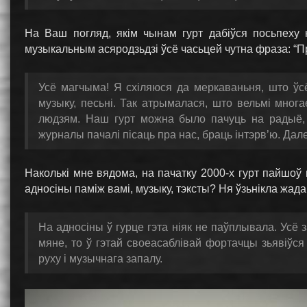
На Ваш погляд, якім чынам гурт дабіўся посьпеху 
музыкальным асяродзьдзі ўсё часьцей чутна фраза: “П
Усё магчыма! Я схіляюся да меркаваньня, што ўс
музыку, песьні. Так атрымалася, што вельмі мног
людзям. Наш гурт можна было пачуць на радыё, 
журналы пачалі пісаць пра нас, браць інтэрв’ю. Дал
Наколькі мне вядома, на пачатку 2000-х гурт пайшоў
адносіны паміж вамі, музыку, тэксты? Ня ўзьнікла жа
На адносіны ў гурце гэта ніяк не паўплывала. Усё 
мяне, то ў гэтай своеасаблівай фортачцы зьявіўс
руху і музычнага запалу.