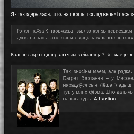
Як так здарылася, што, на першы погляд вельмі пасьп
Гэтая паўза ў творчасьці зьвязаная зь пераездам
адносна нашага вяртаньня даць пакуль што не магу.
Калі не сакрэт, цяпер хто чым займаецца? Вы маеце з
Так, зносіны маем, але рэдка
Баграт Вартанян – у Маскве,
нарадзіўся сын. Лёша Гладыш п
тут, у мяне фірма. Што датычы
нашага гурта
Attraction
.