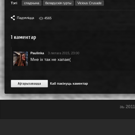
Тэгі
спадчына
беларускія гурты
Vicious Crusade
Падзяліцца
4565
1
каментар
Paulinka
3 лютага 2015, 23:00
Мне іх так не хапае(
Аўтарызавацца
Каб пакінуць каментар
зь 2011